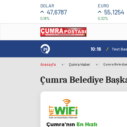
DOLAR
EURO
47,6787
55,1254
0,18%
0,32%
10:16
/
Test Basl
Anasayfa
»
Çumra Haber
»
Çumra Belediye Başka
Çumra'nın
En Hızlı