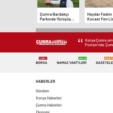
Çumra Bardakçı
Haydar Fadım
Parkında Yürüyüş
Kocaer Fen Li
Yolu İçin Çalışmalar
Pansiyonunda
Sürüyor
Gelindi
Konya Çumra yerel
Postası'nda. Çumr
CANLI
ANLIK
GÜNL
BORSA
NAMAZ VAKITLERI
GAZETEL
HABERLER
Gündem
Konya Haberleri
Çumra Haberleri
Ekonomi