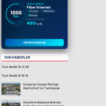
IŞIK HIZINDA
Fiber İnternet
1000
Kotasız
Sabit Fiyat
Altyapı
Mbps
BAŞLAYAN FIYATLAR
450
TL/Ay
HEMEN BAŞVUR
SON HABERLER
Test Baslik 10:31:30
Test Baslik 10:16:19
Konya'nın Zengin Mutfağı
GastroFest'te Tanıtılacak
Gençlerin Buluşma Noktası