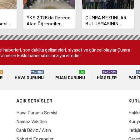
YKS 2026'da Derece
ÇUMRA MEZUNLAR
sesi
Alan Öğrenciler
BULUŞMASININ
 Sona
Çumra İlçe Milli
İKİNCİ HAFTASINDA
Eğitim Müdürünü
MEZUNLAR BİR
Ziyaret Etti
ARAYA GELDİ
 haberleri, son dakika gelişmeleri, siyaset ve güncel olaylar Çumra
a'nın en köklü haber sitesini ziyaret edin!
ÜK
TAHMİNİ
LİG
EKONOMİ
E
ER
HAVA DURUMU
PUAN DURUMU
HISSELER
PARI
AÇIK SERVİSLER
KUR
Hava Durumu Servisi
Hakkı
Namaz Vakitleri
Künye 
Canlı Döviz / Altın
İletiş
Nöbetçi Eczaneler
Çerez 