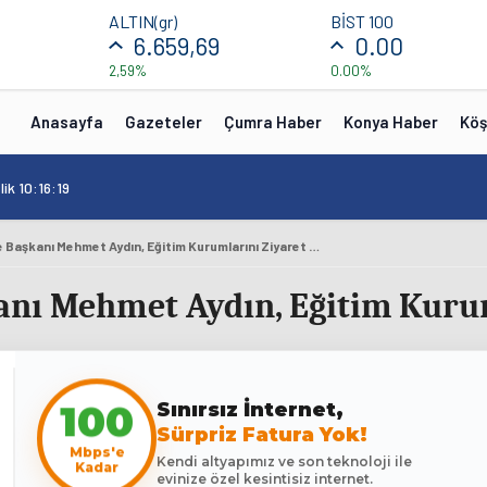
ALTIN(gr)
BİST 100
6.659,69
0.00
2,59%
0.00%
Anasayfa
Gazeteler
Çumra Haber
Konya Haber
Köş
ik 10:16:19
Çumra Belediye Başkanı Mehmet Aydın, Eğitim Kurumlarını Ziyaret Etti
nı Mehmet Aydın, Eğitim Kuruml
Sınırsız İnternet,
100
Sürpriz Fatura Yok!
Mbps'e
Kendi altyapımız ve son teknoloji ile
Kadar
evinize özel kesintisiz internet.