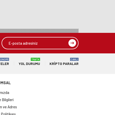
KONOMİ
TRAFİK
CANLI
TELER
YOL DURUMU
KRIPTO PARALAR
UMSAL
mızda
Bilgileri
im ve Adres
Politikası