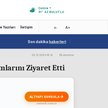
Çumra
31°
AZ BULUTLU
A+
e Yazıları
İletişim
A-
19:01
Son dakika
/
haberleri
Konya'nın Zengin Mutfağı GastroFest'te Tanıt
02.12.2024 18:41
|
36 okunma
arını Ziyaret Etti
ALTYAPI SORGULA
netwifi.com.tr