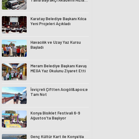
Talha Bayrakçı Akademi Hızla
Yükseliyor
Karatay Belediye Başkanı Kılca
Yeni Projeleri Açıkladı
Havacılık ve Uzay Yaz Kursu
Başladı
Meram Belediye Başkanı Kavuş
MEGA Yaz Okulunu Ziyaret Etti
İsviçreli Çiftten Acıgöl&apos;e
Tam Not
Konya Bisiklet Festivali 6-9
Ağustos'ta Başlıyor
Genç Kültür Kart ile Konya'da