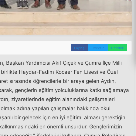
Paylaş
Tweetle
Gönder
 Başkan Yardımcısı Akif Çiçek ve Çumra İlçe Milli
birlikte Haydar-Fadim Kocaer Fen Lisesi ve Özel
yaret sırasında öğrencilerle bir araya gelen Aydın,
arak, gençlerin eğitim yolculuklarına katkı sağlamaya
dın, ziyaretlerinde eğitim alanındaki gelişmeleri
 olmak adına yapılan çalışmalar hakkında okul
şarılı bir gelecek için en iyi eğitimi alması gerektiğini
 kalkınmasındaki en önemli unsurdur. Gençlerimizin
m edeceğiz." ifadelerini kullandı. Çumra Belediyesi