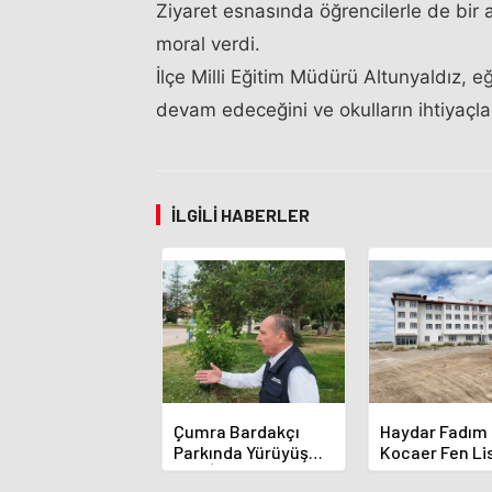
Ziyaret esnasında öğrencilerle de bir ar
moral verdi.
İlçe Milli Eğitim Müdürü Altunyaldız, 
devam edeceğini ve okulların ihtiyaçları
İLGILI HABERLER
Çumra Bardakçı
Haydar Fadım
Parkında Yürüyüş
Kocaer Fen Li
Yolu İçin Çalışmalar
Pansiyonunda