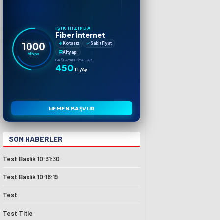
IŞIK HIZINDA
Fiber İnternet
1000
Kotasız
Sabit Fiyat
Altyapı
Mbps
BAŞLAYAN FIYATLAR
450
TL/Ay
HEMEN BAŞVUR
SON HABERLER
Test Baslik 10:31:30
Test Baslik 10:16:19
Test
Test Title