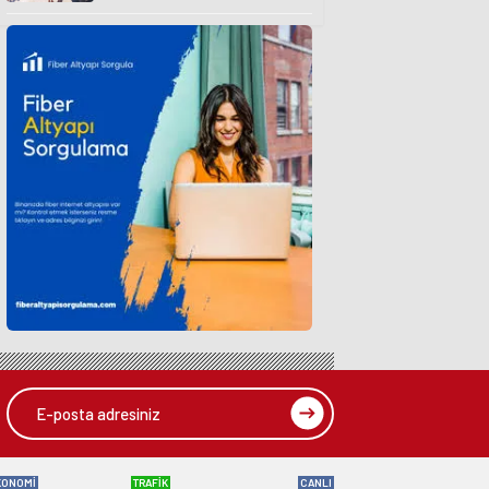
KONOMİ
TRAFİK
CANLI