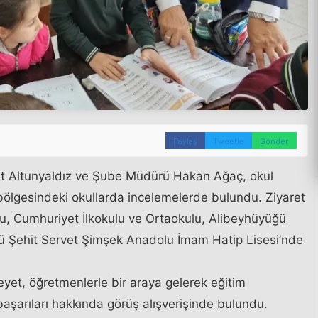
Paylaş
Tweetle
Gönder
et Altunyaldız ve Şube Müdürü Hakan Ağaç, okul
ölgesindeki okullarda incelemelerde bulundu. Ziyaret
lu, Cumhuriyet İlkokulu ve Ortaokulu, Alibeyhüyüğü
ü Şehit Servet Şimşek Anadolu İmam Hatip Lisesi’nde
yet, öğretmenlerle bir araya gelerek eğitim
i başarıları hakkında görüş alışverişinde bulundu.