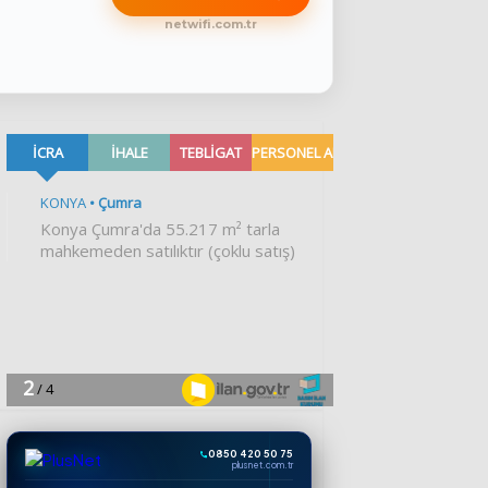
netwifi.com.tr
0850 420 50 75
plusnet.com.tr