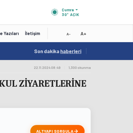
Çumra
30°
AÇIK
A+
e Yazıları
İletişim
A-
15:41
Son dakika
/
haberleri
Test
22.11.2024 08:49
|
1,300 okunma
KUL ZİYARETLERİNE
ALTYAPI SORGULA