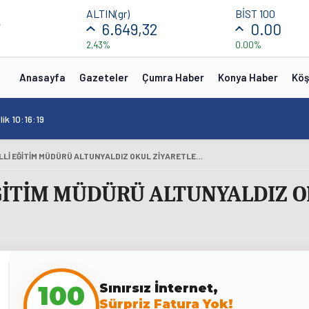
ALTIN(gr)
BİST 100
7
6.649,32
0.00
2,43%
0.00%
Anasayfa
Gazeteler
Çumra Haber
Konya Haber
Köş
ik 10:16:19
ÇUMRA İLÇE MİLLİ EĞİTİM MÜDÜRÜ ALTUNYALDIZ OKUL ZİYARETLERİNE DEVAM EDİYOR
EĞİTİM MÜDÜRÜ ALTUNYALDIZ O
100
Sınırsız İnternet,
Sürpriz Fatura Yok!