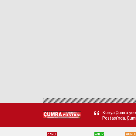
Sürüyor
Gelindi
Konya Çumra yerel
Postası'nda. Çumr
CANLI
ANLIK
GÜNL