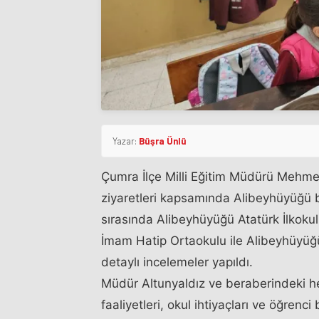
Yazar:
Büşra Ünlü
Çumra İlçe Milli Eğitim Müdürü Mehm
ziyaretleri kapsamında Alibeyhüyüğü b
sırasında Alibeyhüyüğü Atatürk İlkoku
İmam Hatip Ortaokulu ile Alibeyhüyüğ
detaylı incelemeler yapıldı.
Müdür Altunyaldız ve beraberindeki he
faaliyetleri, okul ihtiyaçları ve öğrenc