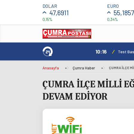
DOLAR
EURO
47,6911
55,185
0,15%
0,34%
10:16
/
Test Basl
Anasayfa
»
Çumra Haber
»
ÇUMRA İLÇE MİLLİ 
DEVAM EDİYOR