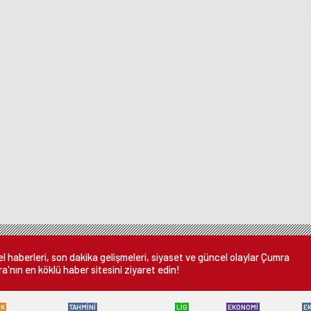
Eğitim Müdürünü
MEZUNLAR BİR
Ziyaret Etti
ARAYA GELDİ
 haberleri, son dakika gelişmeleri, siyaset ve güncel olaylar Çumra
a'nın en köklü haber sitesini ziyaret edin!
ÜK
TAHMİNİ
LİG
EKONOMİ
E