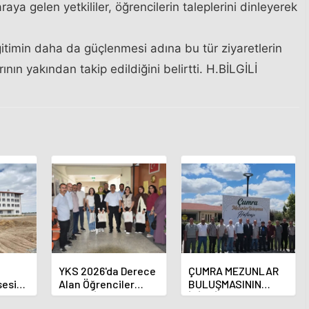
aya gelen yetkililer, öğrencilerin taleplerini dinleyerek
eğitimin daha da güçlenmesi adına bu tür ziyaretlerin
nın yakından takip edildiğini belirtti. H.BİLGİLİ
YKS 2026'da Derece
ÇUMRA MEZUNLAR
sesi
Alan Öğrenciler
BULUŞMASININ
 Sona
Çumra İlçe Milli
İKİNCİ HAFTASINDA