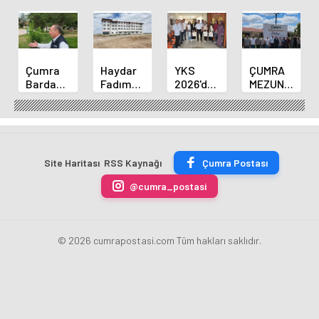
Çumra
Haydar
YKS
ÇUMRA
Bardakçı
Fadım
2026'da
MEZUNLAR
Parkında
Kocaer
Derece
BULUŞMASINI
Yürüyüş
Fen
Alan
İKİNCİ
Yolu İçin
Lisesi
Öğrenciler
HAFTASINDA
Çalışmalar
Pansiyonunda
Çumra
MEZUNLAR
Sürüyor
Sona
İlçe Milli
BİR
Site Haritası
RSS Kaynağı
Çumra Postası
Gelindi
Eğitim
ARAYA
Müdürünü
GELDİ
@cumra_postasi
Ziyaret
Etti
© 2026 cumrapostasi.com Tüm hakları saklıdır.