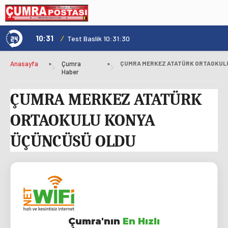
10:31
/
1
Genç Kültür Kart ile Konya'da Üniversite Yaşamı Daha Avantajlı
Test Baslik 10:31:30
Anasayfa
»
Çumra
»
Haber
ÇUMRA MERKEZ ATATÜRK
ORTAOKULU KONYA
ÜÇÜNCÜSÜ OLDU
Çumra'nın
En Hızlı