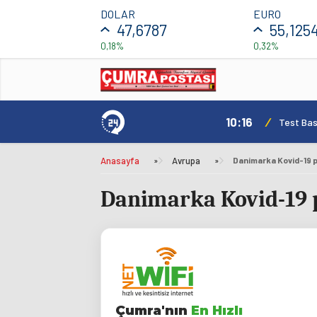
DOLAR
EURO
47,6787
55,125
0,18%
0,32%
10:16
/
Test Basl
Anasayfa
»
Avrupa
»
Danimarka Kovid-19 pa
Danimarka Kovid-19 p
Çumra'nın
En Hızlı