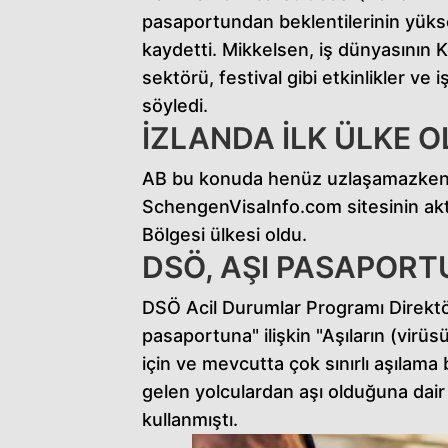
pasaportundan beklentilerinin yükse
kaydetti. Mikkelsen, iş dünyasının
sektörü, festival gibi etkinlikler v
söyledi.
İZLANDA İLK ÜLKE 
AB bu konuda henüz uzlaşamazken İz
SchengenVisaInfo.com sitesinin akt
Bölgesi ülkesi oldu.
DSÖ, AŞI PASAPORT
DSÖ Acil Durumlar Programı Direkt
pasaportuna" ilişkin "Aşıların (virü
için ve mevcutta çok sınırlı aşılam
gelen yolculardan aşı olduğuna dair 
kullanmıştı.