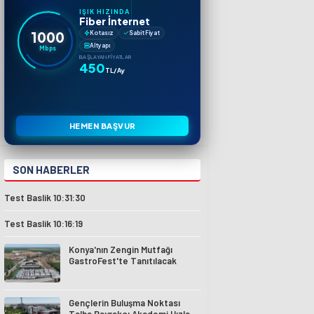
IŞIK HIZINDA
Fiber İnternet
1000
Kotasız
Sabit Fiyat
Altyapı
Mbps
BAŞLAYAN FIYATLAR
450
TL/Ay
HEMEN BAŞVUR
SON HABERLER
Test Baslik 10:31:30
Test Baslik 10:16:19
Konya'nın Zengin Mutfağı
GastroFest'te Tanıtılacak
Gençlerin Buluşma Noktası