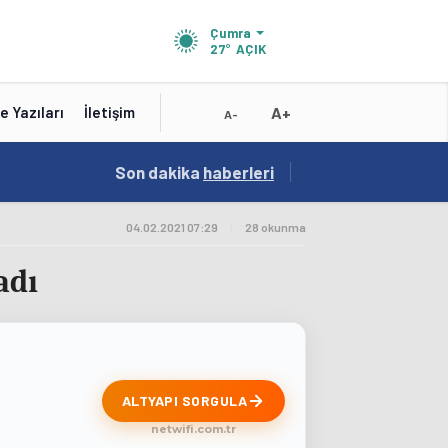
Çumra
27°
AÇIK
A+
e Yazıları
İletişim
A-
19:01
Son dakika
/
haberleri
Konya'nın Zengin Mutfağı GastroFest'te Tanıt
04.02.2021 07:29
|
28 okunma
adı
ALTYAPI SORGULA
netwifi.com.tr