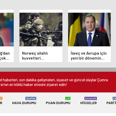
uğ'dan
Norweç silahlı
İsveç ve Avrupa için
 çok
kuvvetleri
yeni bir dönemin
j.
kadınlardan oluşan
başlangıcı olacak
özel kuvvetler
kararlar.
eğitimlerini
başlattı.
 haberleri, son dakika gelişmeleri, siyaset ve güncel olaylar Çumra
a'nın en köklü haber sitesini ziyaret edin!
ÜK
TAHMİNİ
LİG
EKONOMİ
E
ER
HAVA DURUMU
PUAN DURUMU
HISSELER
PARI