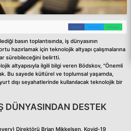
Paylaş
Tweetle
Gönder
ediği basın toplantısında, iş dünyasının
portu hazırlamak için teknolojik altyapı çalışmalarına
r sürebileceğini belirtti.
jik altyapısıyla ilgili bilgi veren Bödskov, "Önemli
ak. Bu sayede kültürel ve toplumsal yaşamda,
yurt dışı seyahatlerinde kullanılacak teknolojik bir
İŞ DÜNYASINDAN DESTEK
verv) Direktörü Brian Mikkelsen, Kovid-19