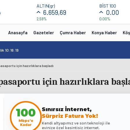
ALTIN(gr)
BİST 100
4
6.659,69
0.00
2,59%
0.00%
Anasayfa
Gazeteler
Çumra Haber
Konya Haber
Köş
ik 10:16:19
saportu için hazırlıklara başladı
asaportu için hazırlıklara başl
Sınırsız İnternet,
100
Sürpriz Fatura Yok!
Mbps'e
Kendi altyapımız ve son teknoloji ile
Kadar
evinize özel kesintisiz internet.