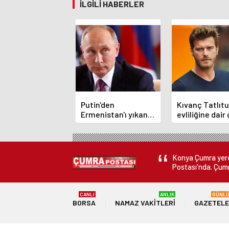
İLGILI HABERLER
Putin'den
Kıvanç Tatlıt
Ermenistan'ı yıkan
evliliğine dair
açıklama: Karabağ
çarpıcı röporta
Azerbaycan'ın
ayrılmaz bir
parçasıdır!
Konya Çumra yerel
Postası'nda. Çumr
CANLI
ANLIK
GÜNL
BORSA
NAMAZ VAKITLERI
GAZETEL