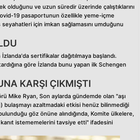
k olduğunu ve uzun süredir üzerinde çalıştıklarını
 Kovid-19 pasaportunun özellikle yeme-içme
e iş seyahatleri için imkan sağlamasını umduğunu
OLDU
landa'da sertifikalar dağıtılmaya başlandı.
ardığına göre İzlanda bunu yapan ilk Schengen
UNA KARŞI ÇIKMIŞTI
örü Mike Ryan, Son aylarda gündemde olan "aşı
sü) bulaşmayı azaltmadaki etkisi henüz bilinmediği
a bulunduğu göz önüne alındığında, Komite ülkelere,
kanıt istememelerini tavsiye etti" ifadesini