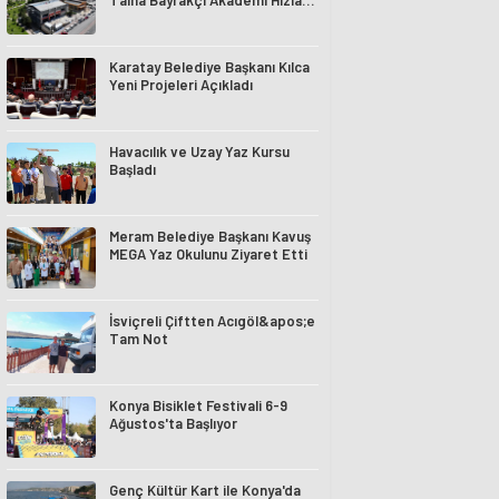
Talha Bayrakçı Akademi Hızla
Yükseliyor
Karatay Belediye Başkanı Kılca
Yeni Projeleri Açıkladı
Havacılık ve Uzay Yaz Kursu
Başladı
Meram Belediye Başkanı Kavuş
MEGA Yaz Okulunu Ziyaret Etti
İsviçreli Çiftten Acıgöl&apos;e
Tam Not
Konya Bisiklet Festivali 6-9
Ağustos'ta Başlıyor
Genç Kültür Kart ile Konya'da