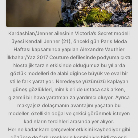
Kardashian/Jenner ailesinin Victoria’s Secret modeli
üyesi Kendall Jenner (21), önceki gün Paris Moda
Haftası kapsamında yapılan Alexandre Vauthier
İlkbahar/Yaz 2017 Couture defilesinde podyuma çıktı.
Nostaljik tarzın etkisinde olduğumuz bu yıllarda
gözlük modelleri de alabildiğince büyük ve oval bir
stille fark yaratıyor. Neredeyse yüzünüzü kaplayan
güneş gözlükleri, mimikleri de ustaca saklarken,
gizemli bir hava yaratmanıza yardımcı oluyor. Ayrıca
makyajsız dolaşmanın avantajını yaşatan bu
modeller, özellikle doğal ve çekici görünmek isteyen
kadınların tercihleri arasında yer alıyor.
Her ne kadar kare çerçeveler etkisini kaybediyor gibi
gözükse de farklı renklerin kombiniyle birlikte eski