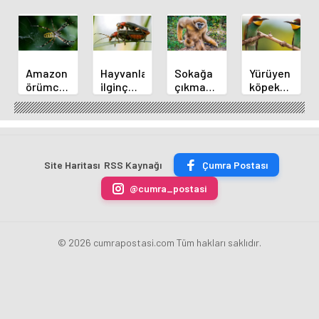
Amazon
Hayvanların
Sokağa
Yürüyen
örümceklerinin
ilginç
çıkma
köpek
esrarengiz
çiftleşme
yasaklarından
balığı
dünyalarına
biçimlerini
sonra
bilim
gitmeye
National
köpek
insanlarını
hazır
Geographic
satışları
şaşırttı
olun.
görüntüledi.
arttı
Site Haritası
RSS Kaynağı
Çumra Postası
@cumra_postasi
© 2026 cumrapostasi.com Tüm hakları saklıdır.