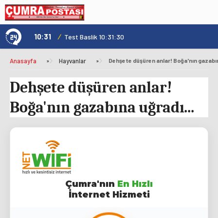
10:31
/
1
Çumra İlçe Tarım ve Orman Müdürlüğü'nden Gıda Fiyatı Kontrolü
Test Baslik 10:31:30
Anasayfa
»
Hayvanlar
»
Dehşete düşüren anlar! Boğa'nın gazabın
Dehşete düşüren anlar!
Boğa'nın gazabına uğradı...
Çumra'nın
En Hızlı
İnternet Hizmeti