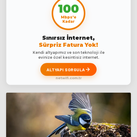
100
Mbps'e
Kadar
Sınırsız İnternet,
Sürpriz Fatura Yok!
Kendi altyapımız ve son teknoloji ile
evinize özel kesintisiz internet.
ALTYAPI SORGULA
netwifi.com.tr