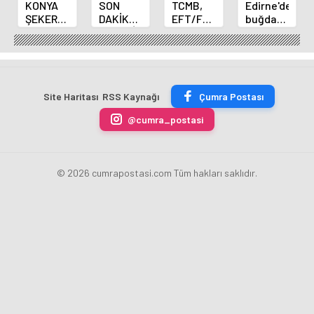
KONYA
SON
TCMB,
Edirne'de
ŞEKER
DAKİKA
EFT/FAST
buğday
YILLIK 7
HABERİ:
işlemleri
ve arpa
BİN 500
Yeni
için
ekim
TON
Merkez
fazla
sezonu
ÇİKOLATALI
Bankası
ücret
sona
ÜRÜN
Başkanı
uygulamasını
erdi
Site Haritası
RSS Kaynağı
Çumra Postası
ÜRETİLECEK
Fatih
kaldırdı
Karahan
@cumra_postasi
oldu
© 2026 cumrapostasi.com Tüm hakları saklıdır.