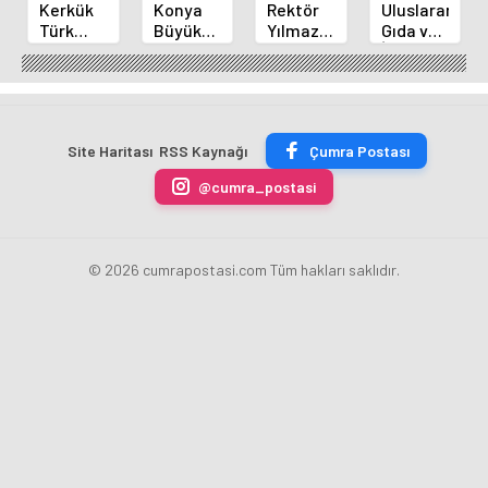
Kerkük
Konya
Rektör
Uluslararası
Türk
Büyükşehir'den
Yılmaz
Gıda ve
Dünyası
Alanya
ve
İnovasyon
Belediyeler
Yangınına
Akademisyenler
Forumu
Birliği
Destek
2.
Selçuklu'da
Üyesi
İletişim
Başladı
Oldu
Şurasında
Site Haritası
RSS Kaynağı
Çumra Postası
@cumra_postasi
© 2026 cumrapostasi.com Tüm hakları saklıdır.