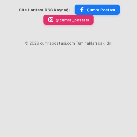
ÜRÜN
Başkanı
uygulamasını
erdi
Site Haritası
RSS Kaynağı
Çumra Postası
ÜRETİLECEK
Fatih
kaldırdı
Karahan
@cumra_postasi
oldu
© 2026 cumrapostasi.com Tüm hakları saklıdır.