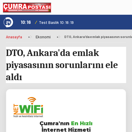
10:16
/
1
Test Baslik 10:16:19
Anasayfa
»
Ekonomi
»
DTO, Ankara'da emlak piyasasının sorunlar
DTO, Ankara'da emlak
piyasasının sorunlarını ele
aldı
Çumra'nın
En Hızlı
İnternet Hizmeti