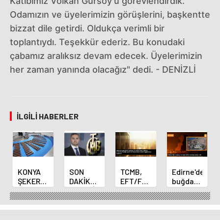
Katibimiz Volkan Gürsoy'u görevlendirdik.
Odamızın ve üyelerimizin görüşlerini, başkentte
bizzat dile getirdi. Oldukça verimli bir
toplantıydı. Teşekkür ederiz. Bu konudaki
çabamız aralıksız devam edecek. Üyelerimizin
her zaman yanında olacağız" dedi. - DENİZLİ
İLGILI HABERLER
KONYA
SON
TCMB,
Edirne'de
ŞEKER
DAKİKA
EFT/FAST
buğday
YILLIK 7
HABERİ:
işlemleri
ve arpa
BİN 500
Yeni
için
ekim
TON
Merkez
fazla
sezonu
ÇİKOLATALI
Bankası
ücret
sona