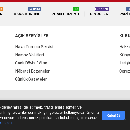
ÜK
TAHMİNİ
LİG
EKONOMİ
E
ER
HAVA DURUMU
PUAN DURUMU
HISSELER
PARI
AÇIK SERVİSLER
KUR
Hava Durumu Servisi
Hakkı
Namaz Vakitleri
Künye 
Canlı Döviz / Altın
İletiş
Nöbetçi Eczaneler
Çerez 
Günlük Gazeteler
e Haritası
RSS Kaynağı
Çumra Postası
@cumra_posta
 deneyiminizi geliştirmek, trafiği analiz etmek ve
tirilmiş reklamlar sunmak için çerezler kullanıyoruz. Sitemizi
Kabul Et
a devam ederek çerez politikamızı kabul etmiş olursunuz.
litikası
© 2026 cumrapostasi.com Tüm hakları saklıdır.