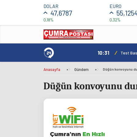
DOLAR
EURO
47,6787
55,125
0,18%
0,32%
10:31
/
mı Daha Avantajlı
Test Bas
Anasayfa
»
Gündem
»
Düğün konvoyunu dur
Düğün konvoyunu durd
Çumra'nın
En Hızlı