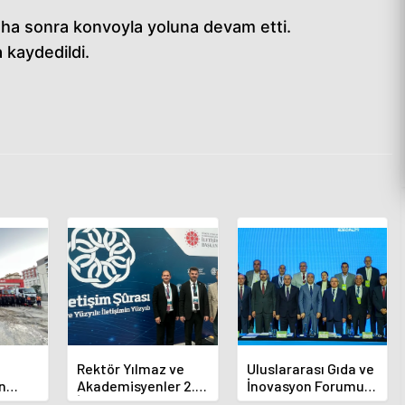
daha sonra konvoyla yoluna devam etti.
 kaydedildi.
Rektör Yılmaz ve
Uluslararası Gıda ve
n
Akademisyenler 2.
İnovasyon Forumu
ına
İletişim Şurasında
Selçuklu'da Başladı