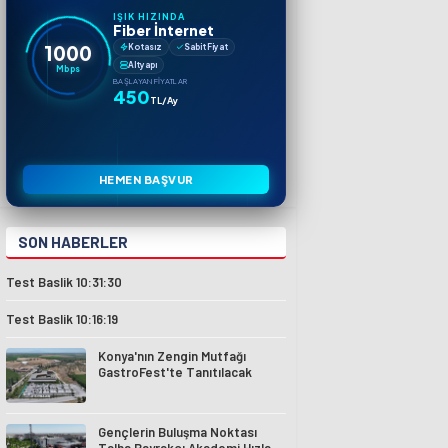
IŞIK HIZINDA
Fiber İnternet
1000
Kotasız
Sabit Fiyat
Altyapı
Mbps
BAŞLAYAN FIYATLAR
450
TL/Ay
HEMEN BAŞVUR
SON HABERLER
Test Baslik 10:31:30
Test Baslik 10:16:19
Konya'nın Zengin Mutfağı
GastroFest'te Tanıtılacak
Gençlerin Buluşma Noktası