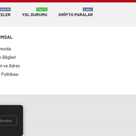
KONOMİ
TRAFİK
CANLI
TELER
YOL DURUMU
KRIPTO PARALAR
UMSAL
mızda
Bilgileri
im ve Adres
Politikası
si
Reddet