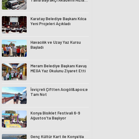
Talha Bayrakçı Akademi Hızla
Yükseliyor
Karatay Belediye Başkanı Kılca
Yeni Projeleri Açıkladı
Havacılık ve Uzay Yaz Kursu
Başladı
Meram Belediye Başkanı Kavuş
MEGA Yaz Okulunu Ziyaret Etti
İsviçreli Çiftten Acıgöl&apos;e
Tam Not
Konya Bisiklet Festivali 6-9
Ağustos'ta Başlıyor
Genç Kültür Kart ile Konya'da