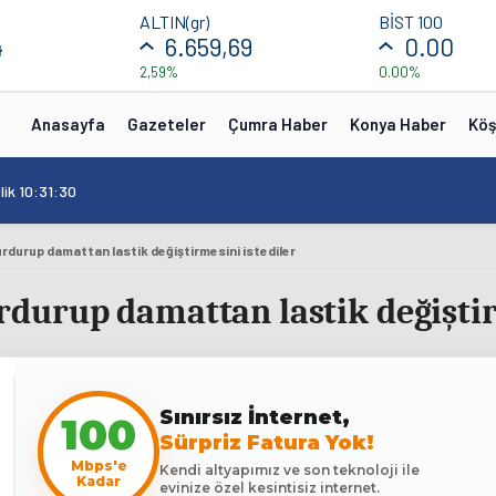
ALTIN(gr)
BİST 100
4
6.659,69
0.00
2,59%
0.00%
Anasayfa
Gazeteler
Çumra Haber
Konya Haber
Köş
lik 10:31:30
durup damattan lastik değiştirmesini istediler
urup damattan lastik değiştirm
Sınırsız İnternet,
100
Sürpriz Fatura Yok!
Mbps'e
Kendi altyapımız ve son teknoloji ile
Kadar
evinize özel kesintisiz internet.