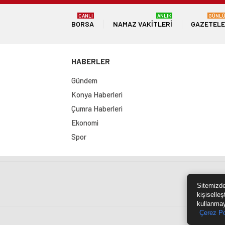
CANLI
ANLIK
GÜNL
BORSA
NAMAZ VAKITLERI
GAZETEL
HABERLER
Gündem
Konya Haberleri
Çumra Haberleri
Ekonomi
Spor
Sit
Sitemizde
kişiselleş
kullanmay
Çerez Po