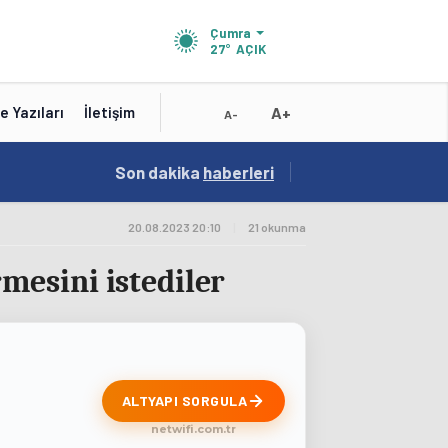
Çumra
27°
AÇIK
A+
e Yazıları
İletişim
A-
10:16
Son dakika
/
haberleri
Test Baslik 10:16:19
20.08.2023 20:10
|
21 okunma
esini istediler
ALTYAPI SORGULA
netwifi.com.tr