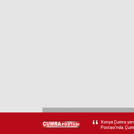
Konya Çumra yerel
Postası'nda. Çumr