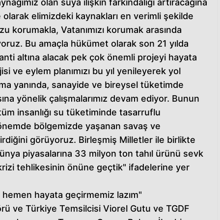
ynağımız olan suya ilişkin farkındalığı artıracağına
 olarak elimizdeki kaynakları en verimli şekilde
zu korumakla, Vatanımızı korumak arasında
üyoruz. Bu amaçla hükümet olarak son 21 yılda
anti altına alacak pek çok önemli projeyi hayata
isi ve eylem planımızı bu yıl yenileyerek yol
ama yanında, sanayide ve bireysel tüketimde
asına yönelik çalışmalarımız devam ediyor. Bunun
 tüm insanlığı su tüketiminde tasarruflu
dönemde bölgemizde yaşanan savaş ve
rdiğini görüyoruz. Birleşmiş Milletler ile birlikte
dünya piyasalarına 33 milyon ton tahıl ürünü sevk
rizi tehlikesinin önüne geçtik" ifadelerine yer
nı hemen hayata geçirmemiz lazım"
rü ve Türkiye Temsilcisi Viorel Gutu ve TGDF