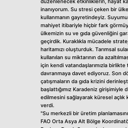
düzenlenecek etkinliklerin, hayat ka
inanıyorum. Su stresi çeken bir ülke
kullanmanın gayretindeyiz. Suyumu
mahiyet itibariyle hiçbir fark görm
ülkemizin su ve gıda güvenliğini gar
geçirdik. Kuraklıkla mücadele stratej
haritamızı oluşturduk. Tarımsal sul
kullanılan su miktarının da azaltılm
için kendi vatandaşlarımızla birlikte
davranmaya davet ediyoruz. Son 
çatışmaların da gıda krizini derinleşti
başlattığımız Karadeniz girişimiyle 
edilmesini sağlayarak küresel açlık k
verdi.
"Su merkezli bir üretim planlaması
FAO Orta Asya Alt Bölge Koordinatö