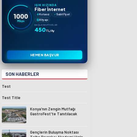
IŞIK HIZINDA
Fiber İnternet
1000
Kotasız
Sabit Fiyat
Altyapı
Mbps
BAŞLAYAN FIYATLAR
450
TL/Ay
HEMEN BAŞVUR
SON HABERLER
Test
Test Title
Konya'nın Zengin Mutfağı
GastroFest'te Tanıtılacak
Gençlerin Buluşma Noktası