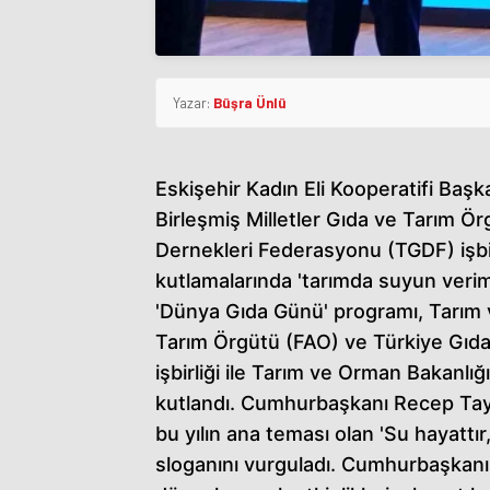
Yazar:
Büşra Ünlü
Eskişehir Kadın Eli Kooperatifi Baş
Birleşmiş Milletler Gıda ve Tarım Ö
Dernekleri Federasyonu (TGDF) işbir
kutlamalarında 'tarımda suyun verimli 
'Dünya Gıda Günü' programı, Tarım v
Tarım Örgütü (FAO) ve Türkiye Gıd
işbirliği ile Tarım ve Orman Bakan
kutlandı. Cumhurbaşkanı Recep Tayyi
bu yılın ana teması olan 'Su hayattı
sloganını vurguladı. Cumhurbaşkanı