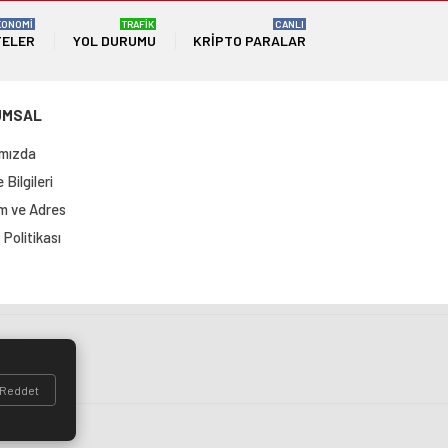
KONOMİ
TRAFİK
CANLI
TELER
YOL DURUMU
KRIPTO PARALAR
UMSAL
mızda
Bilgileri
im ve Adres
Politikası
si
Reddet