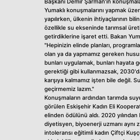
Başkanı Demir Şarman'ın konuşmala
Yumaklı konuşmalarını yapmak üzere
yapılırken, ülkenin ihtiyaçlarının bi
özellikle su ekseninde tarımsal ü
getirdiklerine işaret etti. Bakan Yum
"Hepinizin elinde planları, programla
olan ya da yapmamız gereken husus 
bunları uygulamak, bunları hayata g
gerektiği gibi kullanmazsak, 2030'da
karşıya kalmamız işten bile değil. 
geçirmemiz lazım."
Konuşmaların ardından tarımda suyun 
görülen Eskişehir Kadın Eli Koopera
elinden ödülünü aldı. 2020 yılından
diyetisyen, biyoenerji uzmanı aynı
intoleransı eğitimli kadın Çiftçi Ku