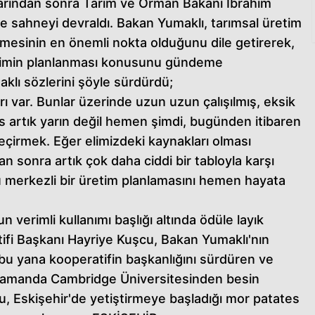
rından sonra Tarım ve Orman Bakanı İbrahim
 sahneyi devraldı. Bakan Yumaklı, tarımsal üretim
linmesinin en önemli nokta olduğunu dile getirerek,
retimin planlanması konusunu gündeme
aklı sözlerini şöyle sürdürdü;
rı var. Bunlar üzerinde uzun uzun çalışılmış, eksik
artık yarın değil hemen şimdi, bugünden itibaren
eçirmek. Eğer elimizdeki kaynakları olması
n sonra artık çok daha ciddi bir tabloyla karşı
Su merkezli bir üretim planlamasını hemen hayata
verimli kullanımı başlığı altında ödüle layık
tifi Başkanı Hayriye Kuşcu, Bakan Yumaklı'nın
 bu yana kooperatifin başkanlığını sürdüren ve
 zamanda Cambridge Üniversitesinden besin
şçu, Eskişehir'de yetiştirmeye başladığı mor patates