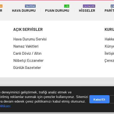
ÜK
TAHMİNİ
LİG
EKONOMİ
E
ER
HAVA DURUMU
PUAN DURUMU
HISSELER
PARI
AÇIK SERVİSLER
KUR
Hava Durumu Servisi
Hakkı
Namaz Vakitleri
Künye 
Canlı Döviz / Altın
İletiş
Nöbetçi Eczaneler
Çerez 
Günlük Gazeteler
e Haritası
RSS Kaynağı
Çumra Postası
@cumra_posta
 deneyiminizi geliştirmek, trafiği analiz etmek ve
tirilmiş reklamlar sunmak için çerezler kullanıyoruz. Sitemizi
Kabul Et
a devam ederek çerez politikamızı kabul etmiş olursunuz.
litikası
© 2026 cumrapostasi.com Tüm hakları saklıdır.