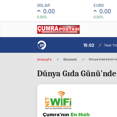
DOLAR
EURO
0.00
0.00
0.00%
0.00%
15:02
/
Test Tit
Anasayfa
»
Ekonomi
»
Dünya Gıda Günü'nde
Dünya Gıda Günü'nde E
Çumra'nın
En Hızlı