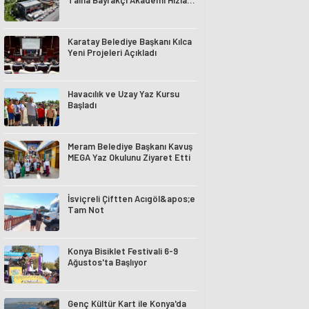
Talha Bayrakçı Akademi Hızla
Yükseliyor
Karatay Belediye Başkanı Kılca
Yeni Projeleri Açıkladı
Havacılık ve Uzay Yaz Kursu
Başladı
Meram Belediye Başkanı Kavuş
MEGA Yaz Okulunu Ziyaret Etti
İsviçreli Çiftten Acıgöl&apos;e
Tam Not
Konya Bisiklet Festivali 6-9
Ağustos'ta Başlıyor
Genç Kültür Kart ile Konya'da