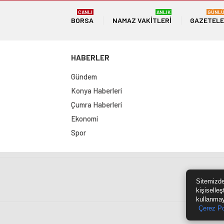
CANLI
ANLIK
GÜNL
BORSA
NAMAZ VAKITLERI
GAZETEL
HABERLER
Gündem
Konya Haberleri
Çumra Haberleri
Ekonomi
Spor
Sit
Sitemizde
kişiselleş
kullanmay
Çerez Po