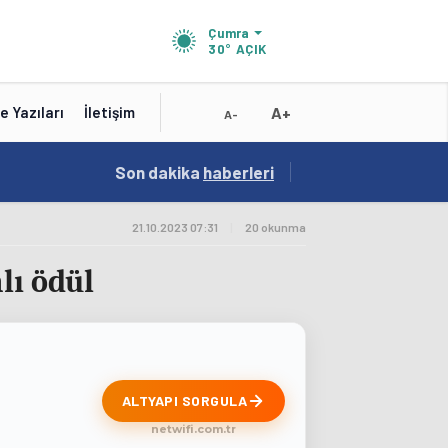
Çumra
30°
AÇIK
A+
e Yazıları
İletişim
A-
19:01
Son dakika
/
haberleri
Konya'nın Zengin Mutfağı GastroFest'te Tanıt
21.10.2023 07:31
|
20 okunma
lı ödül
ALTYAPI SORGULA
netwifi.com.tr