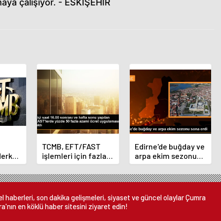
maya çalışıyor. - ESKİŞEHİR
TCMB, EFT/FAST
Edirne'de buğday ve
Merkez
işlemleri için fazla
arpa ekim sezonu
nı
ücret uygulamasını
sona erdi
 oldu
kaldırdı
 haberleri, son dakika gelişmeleri, siyaset ve güncel olaylar Çumra
a'nın en köklü haber sitesini ziyaret edin!