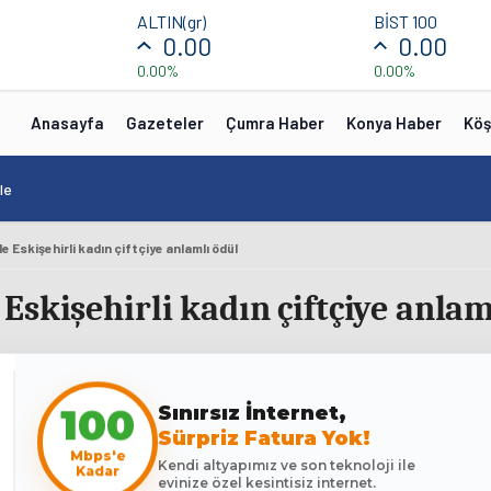
ALTIN(gr)
BİST 100
0.00
0.00
0.00%
0.00%
Anasayfa
Gazeteler
Çumra Haber
Konya Haber
Köş
le
 Eskişehirli kadın çiftçiye anlamlı ödül
skişehirli kadın çiftçiye anlam
Sınırsız İnternet,
100
Sürpriz Fatura Yok!
Mbps'e
Kendi altyapımız ve son teknoloji ile
Kadar
evinize özel kesintisiz internet.