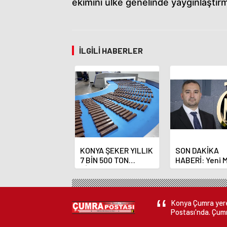
ekimini ülke genelinde yaygınlaştır
İLGILI HABERLER
KONYA ŞEKER YILLIK
SON DAKİKA
7 BİN 500 TON
HABERİ: Yeni 
ÇİKOLATALI ÜRÜN
Bankası Başka
ÜRETİLECEK
Fatih Karahan
Konya Çumra yerel
Postası'nda. Çumr