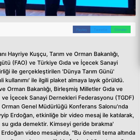
Paylaş
Tweetle
Gönder
kanı Hayriye Kuşçu, Tarım ve Orman Bakanlığı,
rgütü (FAO) ve Türkiye Gıda ve İçecek Sanayi
liği ile gerçekleştirilen 'Dünya Tarım Günü'
kullanımı' ile ilgili plaket almaya layık görüldü.
e Orman Bakanlığı, Birleşmiş Milletler Gıda ve
a ve İçecek Sanayi Dernekleri Federasyonu (TGDF)
lığı Orman Genel Müdürlüğü Konferans Salonu'nda
p Erdoğan, etkinliğe bir video mesaj ile katılarak,
r, su gıda demektir. Kimseyi geride bırakma'
 Erdoğan video mesajında, "Bu önemli tema altında