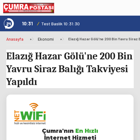
10:31
/
1
Genç Kültür Kart ile Konya'da Üniversite Yaşamı Daha Avantajlı
Test Baslik 10:31:30
Anasayfa
»
Ekonomi
»
Elazığ Hazar Gölü'ne 200 Bin Yavru Siraz B
Elazığ Hazar Gölü'ne 200 Bin
Yavru Siraz Balığı Takviyesi
Yapıldı
Çumra'nın
En Hızlı
İnternet Hizmeti