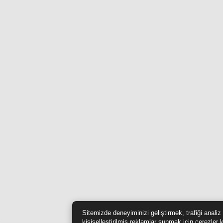
Sitemizde deneyiminizi geliştirmek, trafiği anali
kişiselleştirilmiş reklamlar sunmak için çerezler 