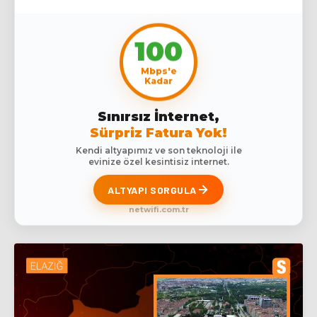
100
Mbps'e
Kadar
Sınırsız İnternet,
Sürpriz Fatura Yok!
Kendi altyapımız ve son teknoloji ile
evinize özel kesintisiz internet.
ALTYAPI SORGULA
netwifi.com.tr