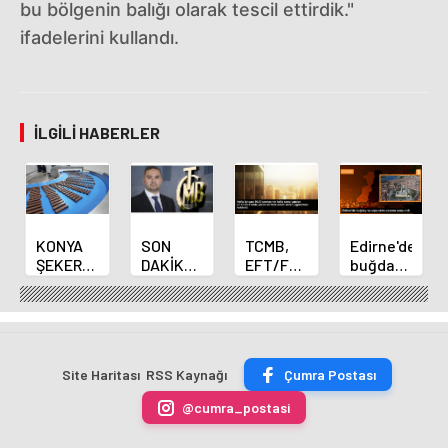
bu bölgenin balığı olarak tescil ettirdik."
ifadelerini kullandı.
İLGILI HABERLER
KONYA
SON
TCMB,
Edirne'de
ŞEKER
DAKİKA
EFT/FAST
buğday
YILLIK 7
HABERİ:
işlemleri
ve arpa
BİN 500
Yeni
için
ekim
TON
Merkez
fazla
sezonu
ÇİKOLATALI
Bankası
ücret
sona
ÜRÜN
Başkanı
uygulamasını
erdi
Site Haritası
RSS Kaynağı
Çumra Postası
ÜRETİLECEK
Fatih
kaldırdı
Karahan
@cumra_postasi
oldu