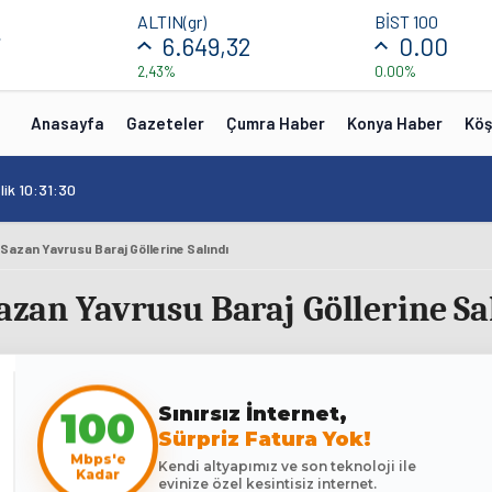
ALTIN(gr)
BİST 100
7
6.649,32
0.00
2,43%
0.00%
Anasayfa
Gazeteler
Çumra Haber
Konya Haber
Köş
lik 10:31:30
n Sazan Yavrusu Baraj Göllerine Salındı
Sazan Yavrusu Baraj Göllerine Sa
100
Sınırsız İnternet,
Sürpriz Fatura Yok!
Mbps'e
Kendi altyapımız ve son teknoloji ile
Kadar
evinize özel kesintisiz internet.