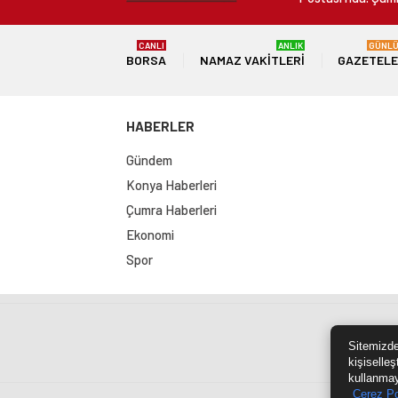
CANLI
ANLIK
GÜNL
BORSA
NAMAZ VAKITLERI
GAZETEL
HABERLER
Gündem
Konya Haberleri
Çumra Haberleri
Ekonomi
Spor
Sit
Sitemizde
kişiselleş
kullanmay
Çerez Po