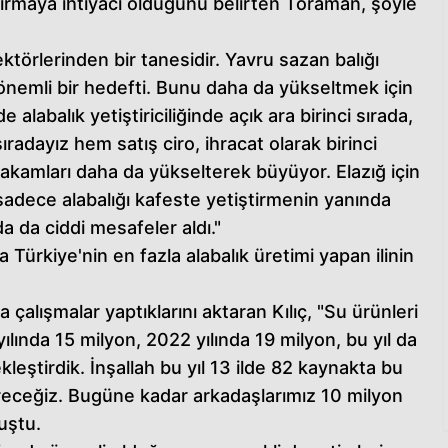
ttırmaya ihtiyacı olduğunu belirten Toraman, şöyle
törlerinden bir tanesidir. Yavru sazan balığı
 önemli bir hedefti. Bunu daha da yükseltmek için
 alabalık yetiştiriciliğinde açık ara birinci sırada,
sıradayız hem satış ciro, ihracat olarak birinci
rakamları daha da yükselterek büyüyor. Elazığ için
 sadece alabalığı kafeste yetiştirmenin yanında
 da ciddi mesafeler aldı."
 Türkiye'nin en fazla alabalık üretimi yapan ilinin
 çalışmalar yaptıklarını aktaran Kılıç, "Su ürünleri
ında 15 milyon, 2022 yılında 19 milyon, bu yıl da
leştirdik. İnşallah bu yıl 13 ilde 82 kaynakta bu
tireceğiz. Bugüne kadar arkadaşlarımız 10 milyon
uştu.