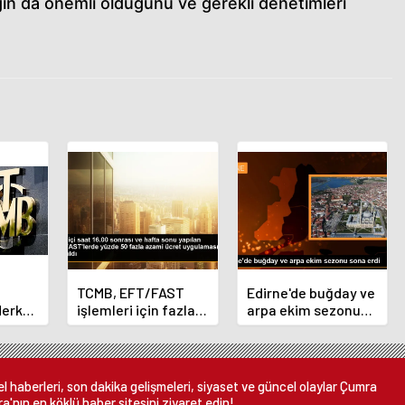
ılığın da önemli olduğunu ve gerekli denetimleri
TCMB, EFT/FAST
Edirne'de buğday ve
Merkez
işlemleri için fazla
arpa ekim sezonu
nı
ücret uygulamasını
sona erdi
 oldu
kaldırdı
 haberleri, son dakika gelişmeleri, siyaset ve güncel olaylar Çumra
a'nın en köklü haber sitesini ziyaret edin!