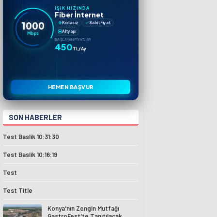
IŞIK HIZINDA
Fiber İnternet
1000
Kotasız
Sabit Fiyat
Altyapı
Mbps
BAŞLAYAN FIYATLAR
450
TL/Ay
HEMEN BAŞVUR
SON HABERLER
Test Baslik 10:31:30
Test Baslik 10:16:19
Test
Test Title
Konya'nın Zengin Mutfağı
GastroFest'te Tanıtılacak