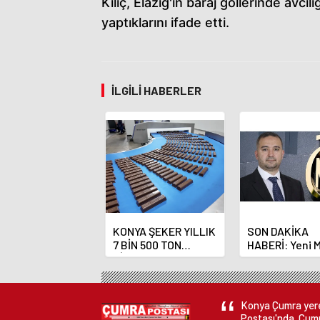
Kılıç, Elazığ'ın baraj göllerinde avc
yaptıklarını ifade etti.
İLGILI HABERLER
KONYA ŞEKER YILLIK
SON DAKİKA
7 BİN 500 TON
HABERİ: Yeni 
ÇİKOLATALI ÜRÜN
Bankası Başka
ÜRETİLECEK
Fatih Karahan
Konya Çumra yerel
Postası'nda. Çumr