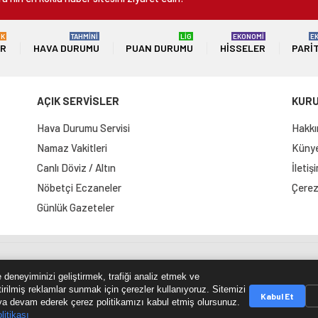
ÜK
TAHMİNİ
LİG
EKONOMİ
E
ER
HAVA DURUMU
PUAN DURUMU
HISSELER
PARI
AÇIK SERVİSLER
KUR
Hava Durumu Servisi
Hakkı
Namaz Vakitleri
Künye 
Canlı Döviz / Altın
İletiş
Nöbetçi Eczaneler
Çerez 
Günlük Gazeteler
e Haritası
RSS Kaynağı
Çumra Postası
@cumra_posta
 deneyiminizi geliştirmek, trafiği analiz etmek ve
tirilmiş reklamlar sunmak için çerezler kullanıyoruz. Sitemizi
Kabul Et
a devam ederek çerez politikamızı kabul etmiş olursunuz.
litikası