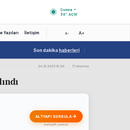
Çumra
30°
AÇIK
A+
e Yazıları
İletişim
A-
10:16
Son dakika
/
haberleri
Test Baslik 10:16:19
04.10.2023 15:50
|
17 okunma
lındı
ALTYAPI SORGULA
netwifi.com.tr