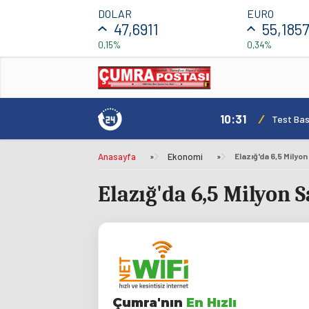
DOLAR
EURO
47,6911
55,185
0,15%
0,34%
10:31
/
Test Bas
Anasayfa
»
Ekonomi
»
Elazığ'da 6,5 Milyo
Elazığ'da 6,5 Milyon 
Çumra'nın
En Hızlı