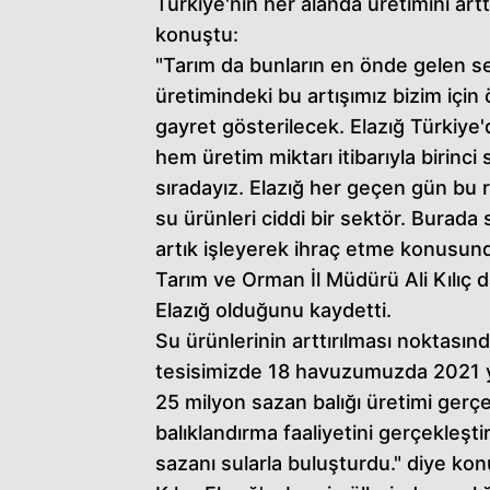
Türkiye'nin her alanda üretimini ar
konuştu:
"Tarım da bunların en önde gelen sek
üretimindeki bu artışımız bizim için
gayret gösterilecek. Elazığ Türkiye'de
hem üretim miktarı itibarıyla birinci 
sıradayız. Elazığ her geçen gün bu 
su ürünleri ciddi bir sektör. Burada
artık işleyerek ihraç etme konusunda
Tarım ve Orman İl Müdürü Ali Kılıç da
Elazığ olduğunu kaydetti.
Su ürünlerinin arttırılması noktasında
tesisimizde 18 havuzumuzda 2021 yıl
25 milyon sazan balığı üretimi gerçek
balıklandırma faaliyetini gerçekleş
sazanı sularla buluşturdu." diye kon