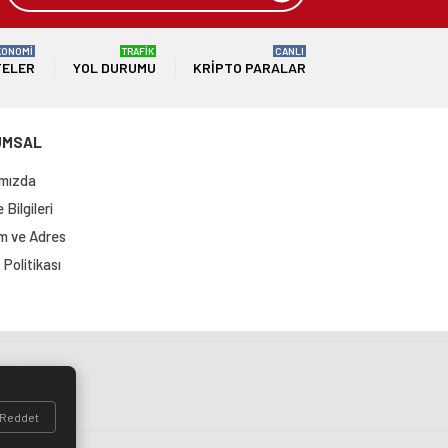
KONOMİ
TRAFİK
CANLI
TELER
YOL DURUMU
KRIPTO PARALAR
UMSAL
mızda
Bilgileri
im ve Adres
Politikası
si
Reddet