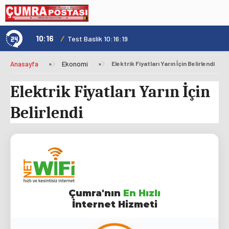
10:16
/
1
Test Baslik 10:16:19
Anasayfa
»
Ekonomi
»
Elektrik Fiyatları Yarın İçin Belirlendi
Elektrik Fiyatları Yarın İçin
Belirlendi
Çumra'nın
En Hızlı
İnternet Hizmeti