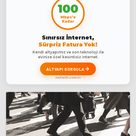
100
Mbps'e
Kadar
Sınırsız İnternet,
Sürpriz Fatura Yok!
Kendi altyapımız ve son teknoloji ile
evinize özel kesintisiz internet.
ALTYAPI SORGULA
netwifi.com.tr