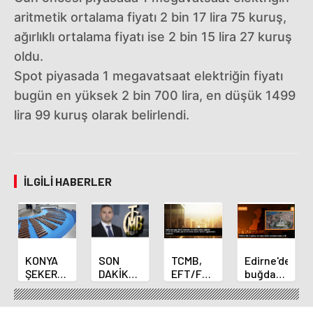
aritmetik ortalama fiyatı 2 bin 17 lira 75 kuruş,
ağırlıklı ortalama fiyatı ise 2 bin 15 lira 27 kuruş
oldu.
Spot piyasada 1 megavatsaat elektriğin fiyatı
bugün en yüksek 2 bin 700 lira, en düşük 1499
lira 99 kuruş olarak belirlendi.
İLGILI HABERLER
KONYA
SON
TCMB,
Edirne'de
ŞEKER
DAKİKA
EFT/FAST
buğday
YILLIK 7
HABERİ:
işlemleri
ve arpa
BİN 500
Yeni
için
ekim