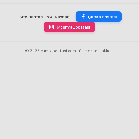
TON
Merkez
fazla
sezonu
ÇİKOLATALI
Bankası
ücret
sona
ÜRÜN
Başkanı
uygulamasını
erdi
Site Haritası
RSS Kaynağı
Çumra Postası
ÜRETİLECEK
Fatih
kaldırdı
Karahan
@cumra_postasi
oldu
© 2026 cumrapostasi.com Tüm hakları saklıdır.