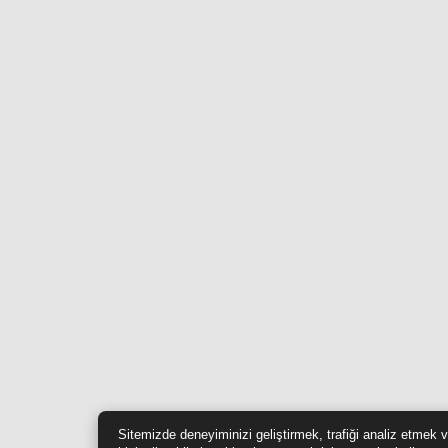
Sitemizde deneyiminizi geliştirmek, trafiği analiz etmek 