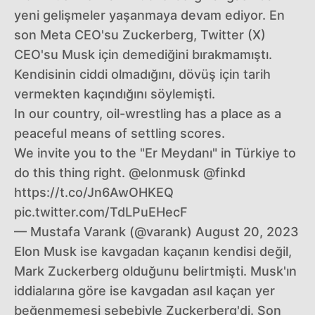
yeni gelişmeler yaşanmaya devam ediyor. En
son Meta CEO'su Zuckerberg, Twitter (X)
CEO'su Musk için demediğini bırakmamıştı.
Kendisinin ciddi olmadığını, dövüş için tarih
vermekten kaçındığını söylemişti.
In our country, oil-wrestling has a place as a
peaceful means of settling scores.
We invite you to the "Er Meydanı" in Türkiye to
do this thing right. @elonmusk @finkd
https://t.co/Jn6AwOHKEQ
pic.twitter.com/TdLPuEHecF
— Mustafa Varank (@varank) August 20, 2023
Elon Musk ise kavgadan kaçanın kendisi değil,
Mark Zuckerberg olduğunu belirtmişti. Musk'ın
iddialarına göre ise kavgadan asıl kaçan yer
beğenmemesi sebebiyle Zuckerberg'di. Son