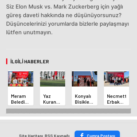
Siz Elon Musk vs. Mark Zuckerberg için yağlı
güreş daveti hakkında ne düşünüyorsunuz?
Düşüncelerinizi yorumlarda bizlerle paylaşmayı
lütfen unutmayın.
İLGILI HABERLER
Meram
Yaz
Konyalı
Necmettin
Belediyespor
Kuran
Bisikletçi
Erbakan
Okçuları
Kursu
Ahmet
Üniversitesi
Türkiye
Öğrencileri
Can
Geleneksel
Şampiyonası'ndan
Futbol
Akpınar
Okçulukta
Derecelerle
Sahasında
Altın
Zirvede
Döndü
Madalyayı
Site Haritası
RSS Kaynağı
Çumra Postası
Aldı