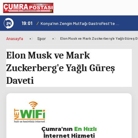
19:01
/
1
Hadim'de Arıcılara Orman Yangınları Eğitimi Verildi
Konya'nın Zengin Mutfağı GastroFest'te Tanıtılacak
Anasayfa
»
Spor
»
Elon Musk ve Mark Zuckerberg'e Yağlı Güreş D
Elon Musk ve Mark
Zuckerberg'e Yağlı Güreş
Daveti
Çumra'nın
En Hızlı
İnternet Hizmeti