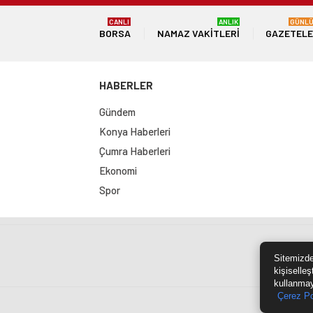
CANLI
ANLIK
GÜNL
BORSA
NAMAZ VAKITLERI
GAZETEL
HABERLER
Gündem
Konya Haberleri
Çumra Haberleri
Ekonomi
Spor
Sit
Sitemizde
kişiselleş
kullanmay
Çerez Po