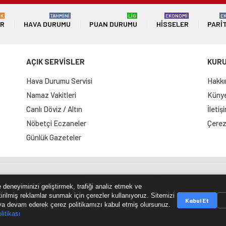
ÜK
TAHMİNİ
LİG
EKONOMİ
E
ER
HAVA DURUMU
PUAN DURUMU
HISSELER
PARI
AÇIK SERVİSLER
KUR
Hava Durumu Servisi
Hakkı
Namaz Vakitleri
Künye 
Canlı Döviz / Altın
İletiş
Nöbetçi Eczaneler
Çerez 
Günlük Gazeteler
e Haritası
RSS Kaynağı
Çumra Postası
@cumra_posta
 deneyiminizi geliştirmek, trafiği analiz etmek ve
tirilmiş reklamlar sunmak için çerezler kullanıyoruz. Sitemizi
Kabul Et
a devam ederek çerez politikamızı kabul etmiş olursunuz.
litikası
© 2026 cumrapostasi.com Tüm hakları saklıdır.