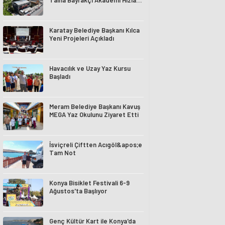
Talha Bayrakçı Akademi Hızla
Yükseliyor
Karatay Belediye Başkanı Kılca
Yeni Projeleri Açıkladı
Havacılık ve Uzay Yaz Kursu
Başladı
Meram Belediye Başkanı Kavuş
MEGA Yaz Okulunu Ziyaret Etti
İsviçreli Çiftten Acıgöl&apos;e
Tam Not
Konya Bisiklet Festivali 6-9
Ağustos'ta Başlıyor
Genç Kültür Kart ile Konya'da