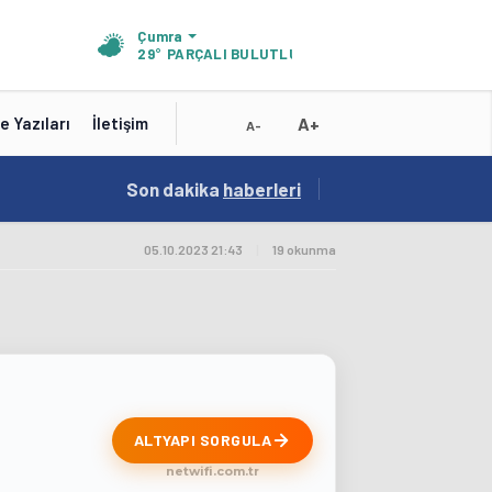
Çumra
29°
PARÇALI BULUTLU
A+
e Yazıları
İletişim
A-
19:01
Son dakika
/
haberleri
Konya'nın Zengin Mutfağı GastroFest'te Tanıt
05.10.2023 21:43
|
19 okunma
ALTYAPI SORGULA
netwifi.com.tr