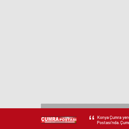
Konya Çumra yerel
Postası'nda. Çumr