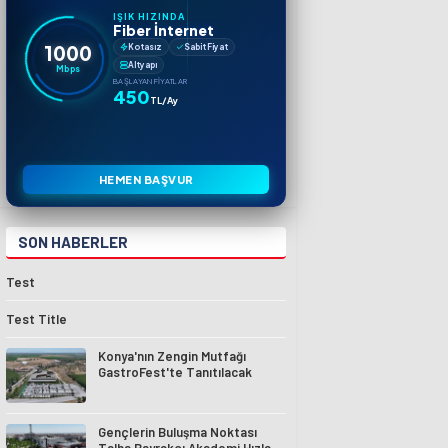
IŞIK HIZINDA
Fiber İnternet
1000
Kotasız
Sabit Fiyat
Altyapı
Mbps
BAŞLAYAN FIYATLAR
450
TL/Ay
HEMEN BAŞVUR
SON HABERLER
Test
Test Title
Konya'nın Zengin Mutfağı
GastroFest'te Tanıtılacak
Gençlerin Buluşma Noktası