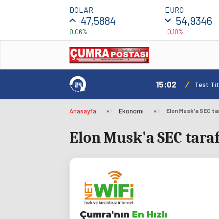
DOLAR
EURO
47,5884
54,9346
0,06%
-0,10%
15:02
/
Test Tit
Anasayfa
»
Ekonomi
»
Elon Musk'a SEC tar
Elon Musk'a SEC taraf
Çumra'nın
En Hızlı