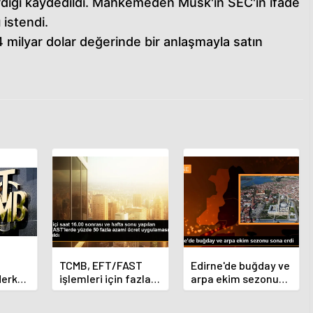
irdiği kaydedildi. Mahkemeden Musk'ın SEC'in ifade
istendi.
4 milyar dolar değerinde bir anlaşmayla satın
TCMB, EFT/FAST
Edirne'de buğday ve
Merkez
işlemleri için fazla
arpa ekim sezonu
nı
ücret uygulamasını
sona erdi
 oldu
kaldırdı