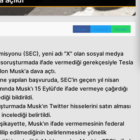
Paylaş
Tweetle
Gönder
isyonu (SEC), yeni adı "X" olan sosyal medya
şkin soruşturmada ifade vermediği gerekçesiyle Tesla
lon Musk'a dava açtı.
e yapılan başvuruda, SEC'in geçen yıl nisan
ında Musk'ı 15 Eylül'de ifade vermeye çağırdığı
i bildirildi.
turmada Musk'ın Twitter hisselerini satın alması
incelediği belirtildi.
n şikayette, Musk'ın ifade vermemesinin federal
dilip edilmediğinin belirlenmesine yönelik