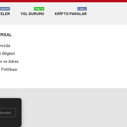
KONOMİ
TRAFİK
CANLI
TELER
YOL DURUMU
KRIPTO PARALAR
UMSAL
mızda
Bilgileri
im ve Adres
Politikası
si
Reddet