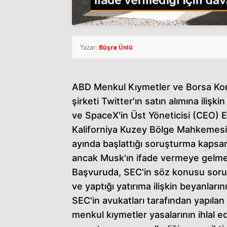
Yazar:
Büşra Ünlü
ABD Menkul Kıymetler ve Borsa Kom
şirketi Twitter'ın satın alımına ili
ve SpaceX'in Üst Yöneticisi (CEO) E
Kaliforniya Kuzey Bölge Mahkemesin
ayında başlattığı soruşturma kapsam
ancak Musk'ın ifade vermeye gelmediğ
Başvuruda, SEC'in söz konusu soruş
ve yaptığı yatırıma ilişkin beyanlarını 
SEC'in avukatları tarafından yapıla
menkul kıymetler yasalarının ihlal e