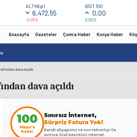
ALTIN(gr)
BİST 100
6.472,55
0.00
-0,35%
0.00%
Anasayfa
Gazeteler
Çumra Haber
Konya Haber
Köş
le
afından dava açıldı
ından dava açıldı
100
Sınırsız İnternet,
Sürpriz Fatura Yok!
Mbps'e
Kendi altyapımız ve son teknoloji ile
Kadar
evinize özel kesintisiz internet.