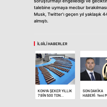
soruşturmayı engellediği ve gecikt
talebine uymaya mecbur bırakılması 
Musk, Twitter'ı geçen yıl yaklaşık 4
almıştı.
İLGILI HABERLER
KONYA ŞEKER YILLIK
SON DAKİKA
7 BİN 500 TON
HABERİ: Yeni 
ÇİKOLATALI ÜRÜN
Bankası Başka
ÜRETİLECEK
Fatih Karahan