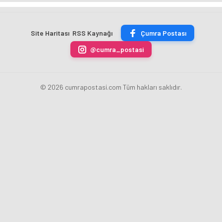
TON
Merkez
fazla
sezonu
ÇİKOLATALI
Bankası
ücret
sona
ÜRÜN
Başkanı
uygulamasını
erdi
Site Haritası
RSS Kaynağı
Çumra Postası
ÜRETİLECEK
Fatih
kaldırdı
Karahan
@cumra_postasi
oldu
© 2026 cumrapostasi.com Tüm hakları saklıdır.