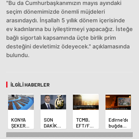
"Bu da Cumhurbaşkanımızın mayıs ayındaki
seçim dönemimizde önemli müjdeleri
arasındaydı. İnşallah 5 yıllık dönem içerisinde
ev kadınlarına bu iyileştirmeyi yapacağız. İsteğe
bağlı sigortalı kapsamında üçte birlik prim
desteğini devletimiz ödeyecek." açıklamasında
bulundu.
İLGILI HABERLER
KONYA
SON
TCMB,
Edirne'de
ŞEKER
DAKİKA
EFT/FAST
buğday
YILLIK 7
HABERİ:
işlemleri
ve arpa
BİN 500
Yeni
için
ekim