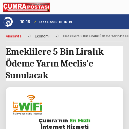
10:16
/
1
Test Baslik 10:16:19
Anasayfa
»
Ekonomi
»
Emeklilere 5 Bin Liralık Ödeme Yarın Mecl
Emeklilere 5 Bin Liralık
Ödeme Yarın Meclis'e
Sunulacak
Çumra'nın
En Hızlı
İnternet Hizmeti