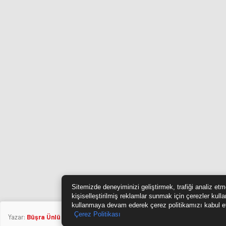
Sitemizde deneyiminizi geliştirmek, trafiği analiz et
kişiselleştirilmiş reklamlar sunmak için çerezler kull
kullanmaya devam ederek çerez politikamızı kabul e
Çerez Politikası
Yazar:
Büşra Ünlü