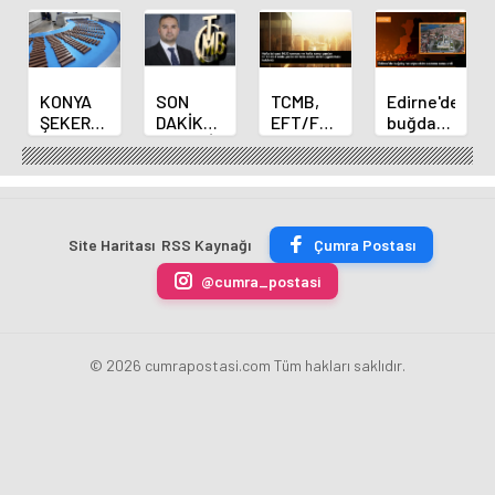
KONYA
SON
TCMB,
Edirne'de
ŞEKER
DAKİKA
EFT/FAST
buğday
YILLIK 7
HABERİ:
işlemleri
ve arpa
BİN 500
Yeni
için
ekim
TON
Merkez
fazla
sezonu
ÇİKOLATALI
Bankası
ücret
sona
ÜRÜN
Başkanı
uygulamasını
erdi
Site Haritası
RSS Kaynağı
Çumra Postası
ÜRETİLECEK
Fatih
kaldırdı
Karahan
@cumra_postasi
oldu
© 2026 cumrapostasi.com Tüm hakları saklıdır.