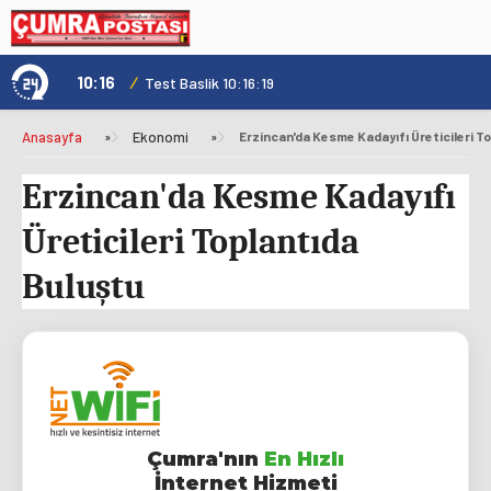
10:16
/
1
Test Baslik 10:16:19
Anasayfa
»
Ekonomi
»
Erzincan'da Kesme Kadayıfı Üreticileri T
Erzincan'da Kesme Kadayıfı
Üreticileri Toplantıda
Buluştu
Çumra'nın
En Hızlı
İnternet Hizmeti