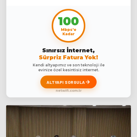
100
Mbps'e
Kadar
Sınırsız İnternet,
Sürpriz Fatura Yok!
Kendi altyapımız ve son teknoloji ile
evinize özel kesintisiz internet.
ALTYAPI SORGULA
netwifi.com.tr