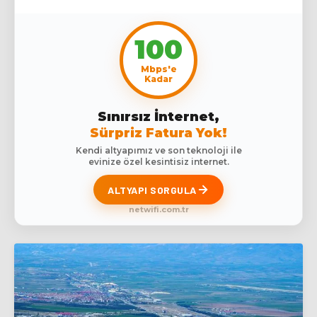
100
Mbps'e
Kadar
Sınırsız İnternet,
Sürpriz Fatura Yok!
Kendi altyapımız ve son teknoloji ile
evinize özel kesintisiz internet.
ALTYAPI SORGULA
netwifi.com.tr