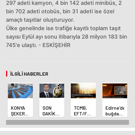
297 adeti kamyon, 4 bin 142 adeti minibüs, 2
bin 702 adeti otobüs, bin 31 adeti ise özel
amaçlı taşıtlar oluşturuyor.
Ülke genelinde ise trafiğe kayıtlı toplam taşıt
sayısı Eylül ayı sonu itibarıyla 28 milyon 183 bin
745'e ulaştı. - ESKİŞEHİR
İLGILI HABERLER
KONYA
SON
TCMB,
Edirne'de
ŞEKER
DAKİKA
EFT/FAST
buğday
YILLIK 7
HABERİ:
işlemleri
ve arpa
BİN 500
Yeni
için
ekim
TON
Merkez
fazla
sezonu