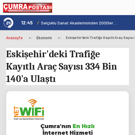
12:45
/
1
Şehrin Kalbinde Yolculukla Konya Mirası Tanıtıldı
Selçuklu Sanat Akademisinden 2000ler Pop Konseri
Anasayfa
»
Ekonomi
»
Eskişehir'deki Trafiğe Kayıtlı Araç Sayısı 
Eskişehir'deki Trafiğe
Kayıtlı Araç Sayısı 334 Bin
140'a Ulaştı
Çumra'nın
En Hızlı
İnternet Hizmeti