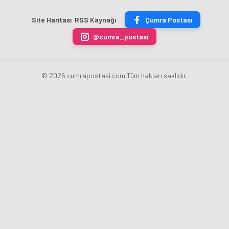
ÇİKOLATALI
Bankası
ücret
sona
ÜRÜN
Başkanı
uygulamasını
erdi
Site Haritası
RSS Kaynağı
Çumra Postası
ÜRETİLECEK
Fatih
kaldırdı
Karahan
@cumra_postasi
oldu
© 2026 cumrapostasi.com Tüm hakları saklıdır.