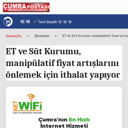
10:16
/
1
Test Baslik 10:16:19
Anasayfa
»
Ekonomi
»
ET ve Süt Kurumu,
manipülatif fiyat artışlarını
önlemek için ithalat yapıyor
Çumra'nın
En Hızlı
İnternet Hizmeti