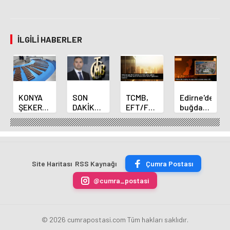
İLGILI HABERLER
KONYA
SON
TCMB,
Edirne'de
ŞEKER
DAKİKA
EFT/FAST
buğday
YILLIK 7
HABERİ:
işlemleri
ve arpa
BİN 500
Yeni
için
ekim
TON
Merkez
fazla
sezonu
ÇİKOLATALI
Bankası
ücret
sona
ÜRÜN
Başkanı
uygulamasını
erdi
Site Haritası
RSS Kaynağı
Çumra Postası
ÜRETİLECEK
Fatih
kaldırdı
Karahan
@cumra_postasi
oldu
© 2026 cumrapostasi.com Tüm hakları saklıdır.