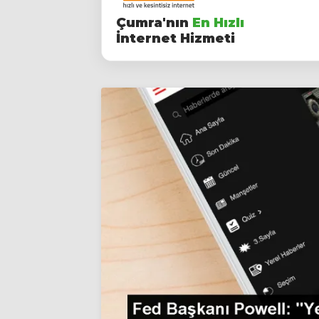
Çumra'nın
En Hızlı
İnternet Hizmeti