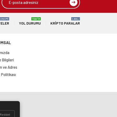
KONOMİ
TRAFİK
CANLI
TELER
YOL DURUMU
KRIPTO PARALAR
UMSAL
mızda
Bilgileri
im ve Adres
Politikası
si
Reddet