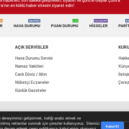
 haberleri, son dakika gelişmeleri, siyaset ve güncel olaylar Çumra
a'nın en köklü haber sitesini ziyaret edin!
ÜK
TAHMİNİ
LİG
EKONOMİ
E
ER
HAVA DURUMU
PUAN DURUMU
HISSELER
PARI
AÇIK SERVİSLER
KUR
Hava Durumu Servisi
Hakkı
Namaz Vakitleri
Künye 
Canlı Döviz / Altın
İletiş
Nöbetçi Eczaneler
Çerez 
Günlük Gazeteler
e Haritası
RSS Kaynağı
Çumra Postası
@cumra_posta
 deneyiminizi geliştirmek, trafiği analiz etmek ve
tirilmiş reklamlar sunmak için çerezler kullanıyoruz. Sitemizi
Kabul Et
a devam ederek çerez politikamızı kabul etmiş olursunuz.