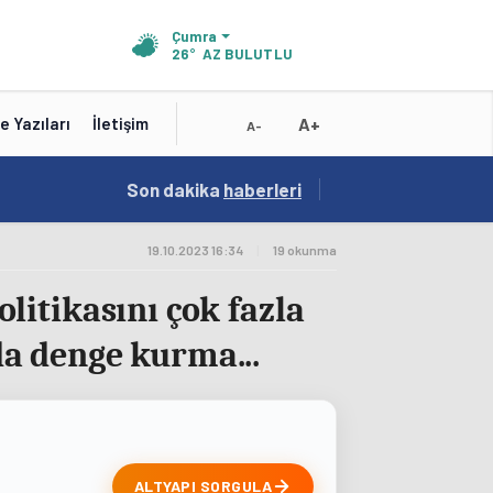
Çumra
26°
AZ BULUTLU
A+
e Yazıları
İletişim
A-
19:01
Son dakika
/
haberleri
Konya'nın Zengin Mutfağı GastroFest'te Tanıt
19.10.2023 16:34
|
19 okunma
olitikasını çok fazla
nda denge kurma...
ALTYAPI SORGULA