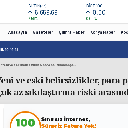
ALTIN(gr)
BİST 100
6.659,69
0.00
2,59%
0.00%
Anasayfa
Gazeteler
Çumra Haber
Konya Haber
Köş
ik 10:16:19
Fed Başkanı Powell: 'Yeni ve eski belirsizlikler, para politikasını çok fazla sıkılaştırma riski ile çok az sıkılaştırma riski arasında denge kurma...
eni ve eski belirsizlikler, para p
 çok az sıkılaştırma riski arası
Sınırsız İnternet,
100
Sürpriz Fatura Yok!