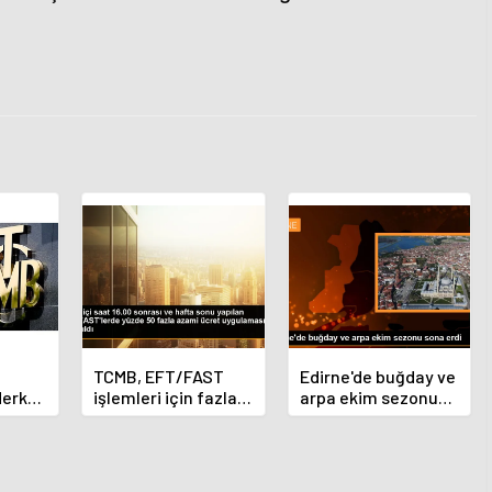
TCMB, EFT/FAST
Edirne'de buğday ve
Merkez
işlemleri için fazla
arpa ekim sezonu
nı
ücret uygulamasını
sona erdi
 oldu
kaldırdı