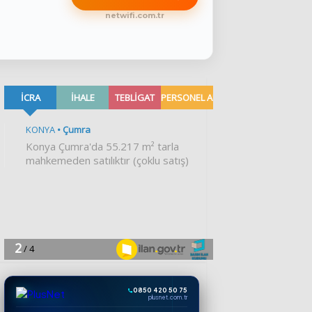
netwifi.com.tr
0850 420 50 75
plusnet.com.tr