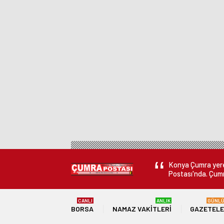
Konya Çumra yerel
Postası'nda. Çumr
CANLI
ANLIK
GÜNL
BORSA
NAMAZ VAKITLERI
GAZETEL