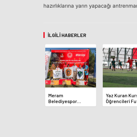
hazırlıklarına yarın yapacağı antren
İLGILI HABERLER
Meram
Yaz Kuran Kur
Belediyespor
Öğrencileri Fu
Okçuları Türkiye
Sahasında
Şampiyonası'ndan
Derecelerle Döndü