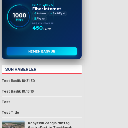
IŞIK HIZINDA
Fiber İnternet
1000
Kotasız
Sabit Fiyat
Altyapı
Mbps
BAŞLAYAN FIYATLAR
450
TL/Ay
HEMEN BAŞVUR
SON HABERLER
Test Baslik 10:31:30
Test Baslik 10:16:19
Test
Test Title
Konya'nın Zengin Mutfağı
GastroFest'te Tanıtılacak