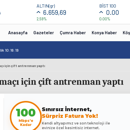
ALTIN(gr)
BİST 100
4
6.659,69
0.00
2,59%
0.00%
Anasayfa
Gazeteler
Çumra Haber
Konya Haber
Köş
ik 10:16:19
çı için çift antrenman yaptı
maçı için çift antrenman yaptı
100
Sınırsız İnternet,
Sürpriz Fatura Yok!
Mbps'e
Kendi altyapımız ve son teknoloji ile
Kadar
evinize özel kesintisiz internet.