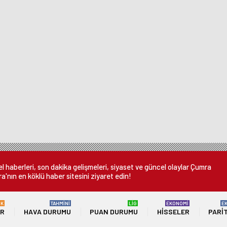
 haberleri, son dakika gelişmeleri, siyaset ve güncel olaylar Çumra
a'nın en köklü haber sitesini ziyaret edin!
ÜK
TAHMİNİ
LİG
EKONOMİ
E
ER
HAVA DURUMU
PUAN DURUMU
HISSELER
PARI