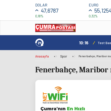
DOLAR
EURO
47,6787
55,125
0,18%
0,32%
10:16
/
Test Basl
Anasayfa
»
Spor
»
Fenerbahçe, Maribor ma
Fenerbahçe, Maribor 
Çumra'nın
En Hızlı