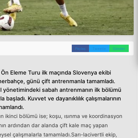
Paylaş
Tweetle
Gönder
Ön Eleme Turu ilk maçında Slovenya ekibi
nerbahçe, günü çift antrenmanla tamamladı.
tal yönetimindeki sabah antrenmanın ilk bölümü
a başladı. Kuvvet ve dayanıklılık çalışmalarının
mamlandı.
n ikinci bölümü ise; koşu, ısınma ve koordinasyon
ının ardından dar alanda çift kale maç yapan
ysel çalışmalarla tamamladı.Sarı-lacivertli ekip,