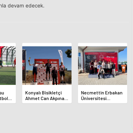
manla devam edecek.
su
Konyalı Bisikletçi
Necmettin Erbakan
tbol
Ahmet Can Akpınar
Üniversitesi
Altın Madalyayı Aldı
Geleneksel
Okçulukta Zirvede