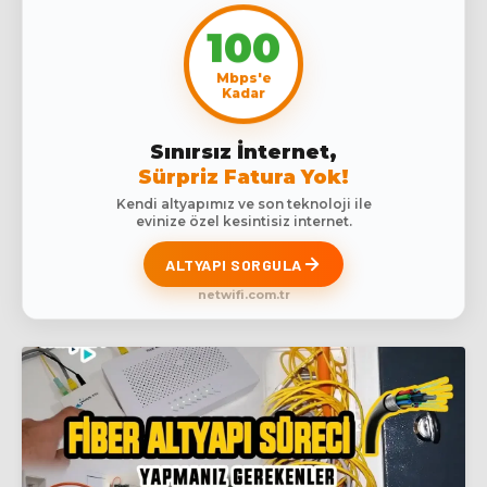
100
Mbps'e
Kadar
Sınırsız İnternet,
Sürpriz Fatura Yok!
Kendi altyapımız ve son teknoloji ile
evinize özel kesintisiz internet.
ALTYAPI SORGULA
netwifi.com.tr