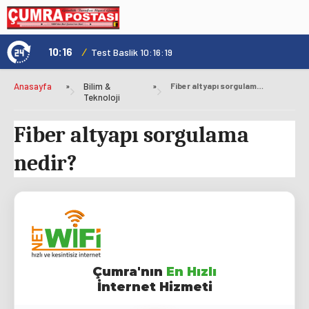
10:16
/
1
Test Baslik 10:16:19
Anasayfa
»
Bilim &
»
Fiber altyapı sorgulama nedir?
Teknoloji
Fiber altyapı sorgulama
nedir?
Çumra'nın
En Hızlı
İnternet Hizmeti