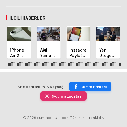
İLGILI HABERLER
iPhone
Akıllı
Instagram,
Yeni
Air 2
Yama
Paylaşımlarda
Ötegezegen
Tanıtımı
Çevresel
Müzik
Keşfi:
Yaklaşıyor:
Tehlikeleri
Değiştirme
Türk
5
Titreşimle
Özelliğini
Bilim
Devrimsel
Bildiriyor
Başlatıyor
İnsanının
Yenilik!
Başarısı
Site Haritası
RSS Kaynağı
Çumra Postası
@cumra_postasi
© 2026 cumrapostasi.com Tüm hakları saklıdır.