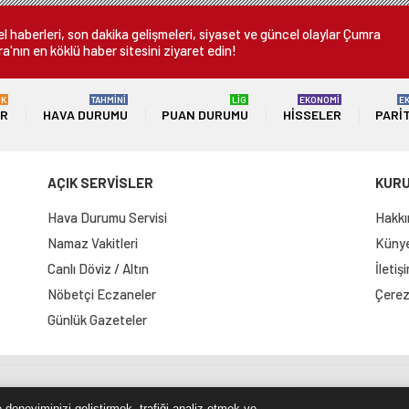
 haberleri, son dakika gelişmeleri, siyaset ve güncel olaylar Çumra
a'nın en köklü haber sitesini ziyaret edin!
ÜK
TAHMİNİ
LİG
EKONOMİ
E
ER
HAVA DURUMU
PUAN DURUMU
HISSELER
PARI
AÇIK SERVİSLER
KUR
Hava Durumu Servisi
Hakkı
Namaz Vakitleri
Künye 
Canlı Döviz / Altın
İletiş
Nöbetçi Eczaneler
Çerez 
Günlük Gazeteler
e Haritası
RSS Kaynağı
Çumra Postası
@cumra_posta
 deneyiminizi geliştirmek, trafiği analiz etmek ve