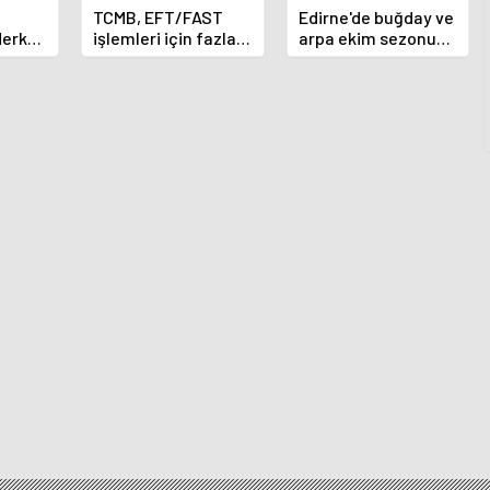
TCMB, EFT/FAST
Edirne'de buğday ve
Merkez
işlemleri için fazla
arpa ekim sezonu
nı
ücret uygulamasını
sona erdi
 oldu
kaldırdı