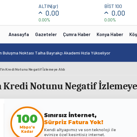
ALTIN(gr)
BİST 100
0.00
0.00
0.00%
0.00%
Anasayfa
Gazeteler
Çumra Haber
Konya Haber
Köş
in Buluşma Noktası Talha Bayrakçı Akademi Hızla Yükseliyor
il'in Kredi Notunu Negatif İzlemeye Aldı
in Kredi Notunu Negatif İzlemeye
Sınırsız İnternet,
100
Sürpriz Fatura Yok!
Mbps'e
Kendi altyapımız ve son teknoloji ile
Kadar
evinize özel kesintisiz internet.