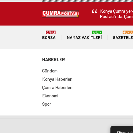
Konya Çumra yerel
Postası'nda. Çumr
CANLI
ANLIK
GÜNL
BORSA
NAMAZ VAKITLERI
GAZETEL
HABERLER
Gündem
Konya Haberleri
Çumra Haberleri
Ekonomi
Spor
Sit
Sitemizde