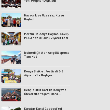
Yeni Projeleri Açıkladı
Havacılık ve Uzay Yaz Kursu
Başladı
Meram Belediye Başkanı Kavuş
MEGA Yaz Okulunu Ziyaret Etti
İsviçreli Çiftten Acıgöl&apos;e
Tam Not
Konya Bisiklet Festivali 6-9
Ağustos'ta Başlıyor
Genç Kültür Kart ile Konya'da
Üniversite Yaşamı Daha
Avantajlı
Karatay Kanal Caddesi Yol