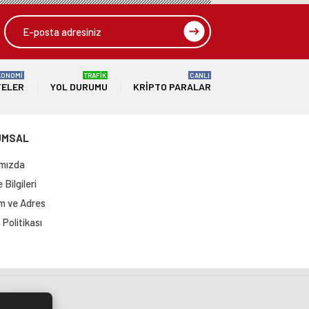
KONOMİ
TRAFİK
CANLI
TELER
YOL DURUMU
KRIPTO PARALAR
UMSAL
mızda
Bilgileri
im ve Adres
Politikası
si