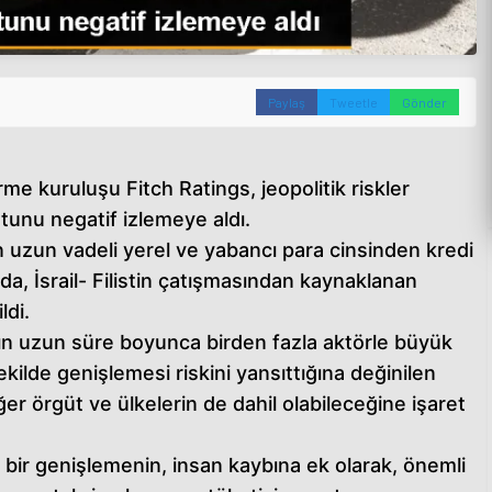
Paylaş
Tweetle
Gönder
e kuruluşu Fitch Ratings, jeopolitik riskler
otunu negatif izlemeye aldı.
'in uzun vadeli yerel ve yabancı para cinsinden kredi
a, İsrail- Filistin çatışmasından kaynaklanan
ldi.
n uzun süre boyunca birden fazla aktörle büyük
ekilde genişlemesi riskini yansıttığına değinilen
r örgüt ve ülkelerin de dahil olabileceğine işaret
bir genişlemenin, insan kaybına ek olarak, önemli