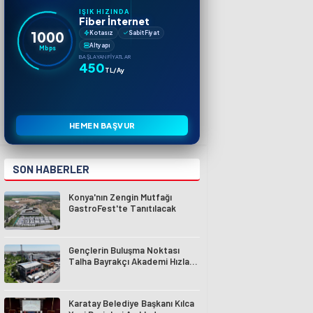
IŞIK HIZINDA
Fiber İnternet
1000
Kotasız
Sabit Fiyat
Altyapı
Mbps
BAŞLAYAN FIYATLAR
450
TL/Ay
HEMEN BAŞVUR
SON HABERLER
Konya'nın Zengin Mutfağı
GastroFest'te Tanıtılacak
Gençlerin Buluşma Noktası
Talha Bayrakçı Akademi Hızla
Yükseliyor
Karatay Belediye Başkanı Kılca