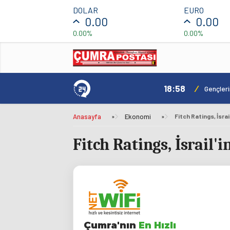
DOLAR
EURO
0.00
0.00
0.00%
0.00%
18:58
/
ılacak
Gençler
Anasayfa
»
Ekonomi
»
Fitch Ratings, İsra
Fitch Ratings, İsrail'
Çumra'nın
En Hızlı