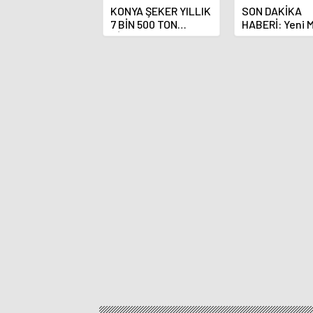
KONYA ŞEKER YILLIK
SON DAKİKA
7 BİN 500 TON
HABERİ: Yeni 
ÇİKOLATALI ÜRÜN
Bankası Başka
ÜRETİLECEK
Fatih Karahan