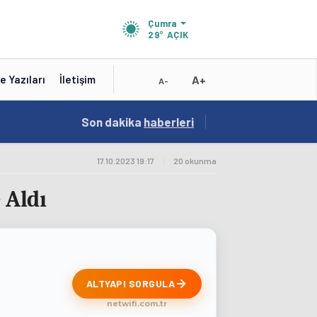
Çumra
29°
AÇIK
A+
e Yazıları
İletişim
A-
18:56
Son dakika
/
haberleri
Karatay Belediye Başkanı Kılca Yeni Projeleri
17.10.2023 19:17
|
20 okunma
 Aldı
ALTYAPI SORGULA
netwifi.com.tr