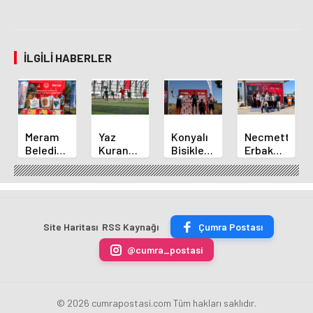
İLGILI HABERLER
Meram
Yaz
Konyalı
Necmettin
Belediyespor
Kuran
Bisikletçi
Erbakan
Okçuları
Kursu
Ahmet
Üniversitesi
Türkiye
Öğrencileri
Can
Geleneksel
Şampiyonası'ndan
Futbol
Akpınar
Okçulukta
Derecelerle
Sahasında
Altın
Zirvede
Döndü
Madalyayı
Site Haritası
RSS Kaynağı
Çumra Postası
Aldı
@cumra_postasi
© 2026 cumrapostasi.com Tüm hakları saklıdır.