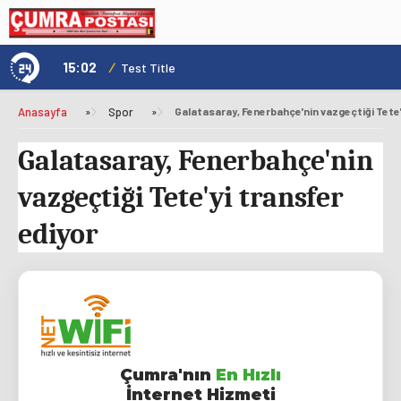
15:02
/
1
Test Title
Anasayfa
»
Spor
»
Galatasaray, Fenerbahçe'nin vazgeçtiği Tete'
Galatasaray, Fenerbahçe'nin
vazgeçtiği Tete'yi transfer
ediyor
Çumra'nın
En Hızlı
İnternet Hizmeti