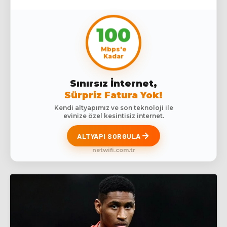
100
Mbps'e
Kadar
Sınırsız İnternet,
Sürpriz Fatura Yok!
Kendi altyapımız ve son teknoloji ile
evinize özel kesintisiz internet.
ALTYAPI SORGULA
netwifi.com.tr