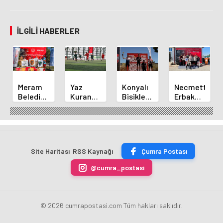
İLGILI HABERLER
Meram
Yaz
Konyalı
Necmettin
Belediyespor
Kuran
Bisikletçi
Erbakan
Okçuları
Kursu
Ahmet
Üniversitesi
Türkiye
Öğrencileri
Can
Geleneksel
Şampiyonası'ndan
Futbol
Akpınar
Okçulukta
Derecelerle
Sahasında
Altın
Zirvede
Döndü
Madalyayı
Site Haritası
RSS Kaynağı
Çumra Postası
Aldı
@cumra_postasi
© 2026 cumrapostasi.com Tüm hakları saklıdır.