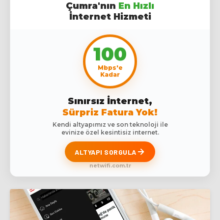
Çumra'nın
En Hızlı
İnternet Hizmeti
100
Mbps'e
Kadar
Sınırsız İnternet,
Sürpriz Fatura Yok!
Kendi altyapımız ve son teknoloji ile
evinize özel kesintisiz internet.
ALTYAPI SORGULA
netwifi.com.tr