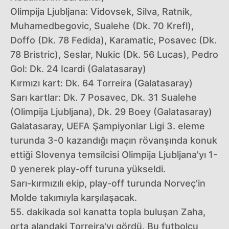
Olimpija Ljubljana: Vidovsek, Silva, Ratnik,
Muhamedbegovic, Sualehe (Dk. 70 Krefl),
Doffo (Dk. 78 Fedida), Karamatic, Posavec (Dk.
78 Bristric), Seslar, Nukic (Dk. 56 Lucas), Pedro
Gol: Dk. 24 Icardi (Galatasaray)
Kırmızı kart: Dk. 64 Torreira (Galatasaray)
Sarı kartlar: Dk. 7 Posavec, Dk. 31 Sualehe
(Olimpija Ljubljana), Dk. 29 Boey (Galatasaray)
Galatasaray, UEFA Şampiyonlar Ligi 3. eleme
turunda 3-0 kazandığı maçın rövanşında konuk
ettiği Slovenya temsilcisi Olimpija Ljubljana'yı 1-
0 yenerek play-off turuna yükseldi.
Sarı-kırmızılı ekip, play-off turunda Norveç'in
Molde takımıyla karşılaşacak.
55. dakikada sol kanatta topla buluşan Zaha,
orta alandaki Torreira'yı gördü. Bu futbolcu