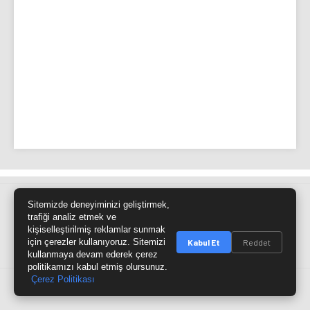
Sitemizde deneyiminizi geliştirmek,
Site Haritası
RSS Kaynağı
Çumra Postası
trafiği analiz etmek ve
kişiselleştirilmiş reklamlar sunmak
@cumra_postasi
için çerezler kullanıyoruz. Sitemizi
Kabul Et
Reddet
kullanmaya devam ederek çerez
politikamızı kabul etmiş olursunuz.
Çerez Politikası
© 2026 cumrapostasi.com Tüm hakları saklıdır.