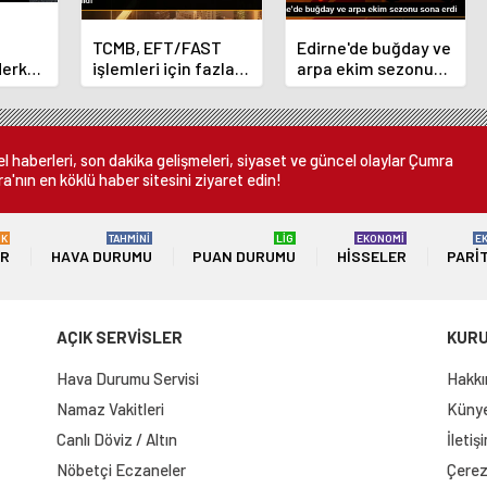
TCMB, EFT/FAST
Edirne'de buğday ve
Merkez
işlemleri için fazla
arpa ekim sezonu
nı
ücret uygulamasını
sona erdi
 oldu
kaldırdı
 haberleri, son dakika gelişmeleri, siyaset ve güncel olaylar Çumra
a'nın en köklü haber sitesini ziyaret edin!
ÜK
TAHMİNİ
LİG
EKONOMİ
E
ER
HAVA DURUMU
PUAN DURUMU
HISSELER
PARI
AÇIK SERVİSLER
KUR
Hava Durumu Servisi
Hakkı
Namaz Vakitleri
Künye 
Canlı Döviz / Altın
İletiş
Nöbetçi Eczaneler
Çerez 