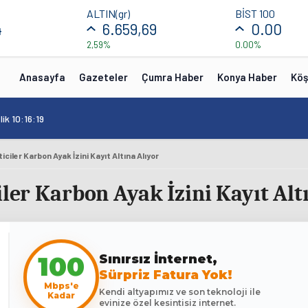
ALTIN(gr)
BİST 100
4
6.659,69
0.00
2,59%
0.00%
Anasayfa
Gazeteler
Çumra Haber
Konya Haber
Köş
ik 10:16:19
ciler Karbon Ayak İzini Kayıt Altına Alıyor
iler Karbon Ayak İzini Kayıt Alt
100
Sınırsız İnternet,
Sürpriz Fatura Yok!
Mbps'e
Kendi altyapımız ve son teknoloji ile
Kadar
evinize özel kesintisiz internet.