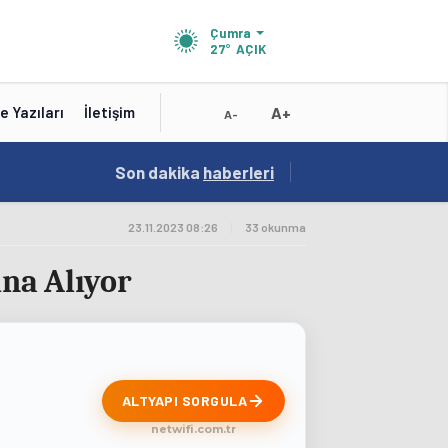
Çumra
27°
AÇIK
A+
e Yazıları
İletişim
A-
15:41
Son dakika
/
haberleri
Test
23.11.2023 08:26
|
33 okunma
ına Alıyor
ALTYAPI SORGULA
netwifi.com.tr