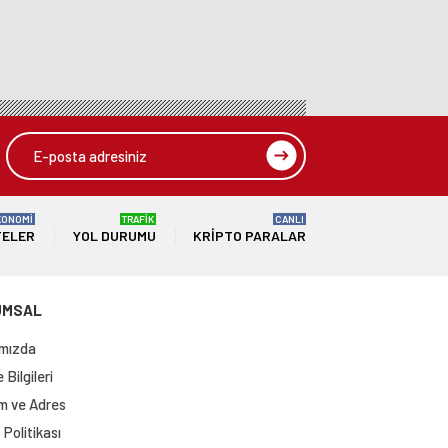
KONOMİ
TRAFİK
CANLI
TELER
YOL DURUMU
KRIPTO PARALAR
UMSAL
mızda
Bilgileri
im ve Adres
Politikası