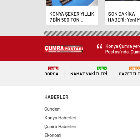
KONYA ŞEKER YILLIK
SON DAKİKA
7 BİN 500 TON
HABERİ: Yeni 
ÇİKOLATALI ÜRÜN
Bankası Başka
ÜRETİLECEK
Fatih Karahan
Konya Çumra yerel
Postası'nda. Çumr
CANLI
ANLIK
GÜNL
BORSA
NAMAZ VAKITLERI
GAZETEL
HABERLER
Gündem
Konya Haberleri
Çumra Haberleri
Ekonomi