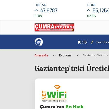
DOLAR
EURO
47,6787
55,125
0,18%
0,32%
10:16
/
Test Basl
Anasayfa
»
Ekonomi
»
Gaziantep'teki Üreti
Gaziantep'teki Üretic
Çumra'nın
En Hızlı