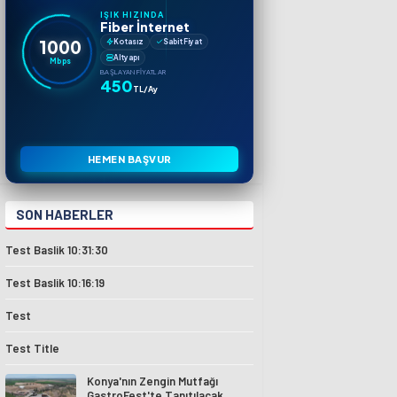
IŞIK HIZINDA
Fiber İnternet
1000
Kotasız
Sabit Fiyat
Altyapı
Mbps
BAŞLAYAN FIYATLAR
450
TL/Ay
HEMEN BAŞVUR
SON HABERLER
Test Baslik 10:31:30
Test Baslik 10:16:19
Test
Test Title
Konya'nın Zengin Mutfağı
GastroFest'te Tanıtılacak