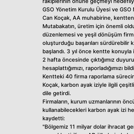
rakiplerinin önüne geçmeyi hedefliy
GSO Yönetim Kurulu Üyesi ve GSO M
Can Koçak, AA muhabirine, kentten 2
Mutabakatın, üretim için önemli ol
düzenlemesi ve yeşil dönüşüm firmala
oluşturduğu başarıları sürdürebilir k
başlandı. 3 yıl önce kentte konuyla il
2 hafta öncesinde çıktığımız duyuru
hesaplattığımızı, raporladığımızı bildi
Kentteki 40 firma raporlama süreci
Koçak, karbon ayak iziyle ilgili çeşi
dile getirdi.
Firmaların, kurum uzmanlarının öncü
kullanabilecekleri karbon ayak izi he
kaydetti:
"Bölgemiz 11 milyar dolar ihracat g