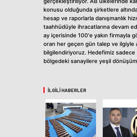
gerçekleştiriliyor. AB ülkelerinde ka
konusu olduğunda şirketlere altınd
hesap ve raporlarla danışmanlık hizm
taahhüdüyle ihracatlarına devam edeb
ay içerisinde 100'e yakın firmayla 
oran her geçen gün talep ve ilgiyle 
bilgilendiriyoruz. Hedefimiz sadece
bölgedeki sanayilere yeşil dönüşüm
İLGILI HABERLER