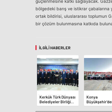
güçlenmesine katkı sağlayacak. Gazze Ş
bölgedeki barış ve istikrar çabalarına y
ortak bildirisi, uluslararası toplumun 
bir çözüm bulunmasına katkıda bulunab
İLGILI HABERLER
Kerkük Türk Dünyası
Konya
Belediyeler Birliği
Büyükşehir'de
Üyesi Oldu
Alanya Yangın
Destek