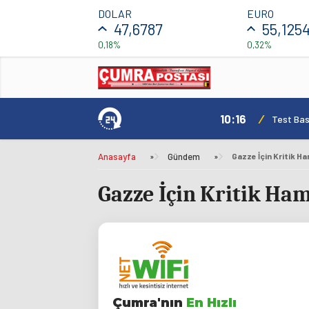
DOLAR
EURO
47,6787
55,125
0,18%
0,32%
10:16
/
Test Basl
Anasayfa
»
Gündem
»
Gazze İçin Kritik Ham
Gazze İçin Kritik Ham
Çumra'nın
En Hızlı