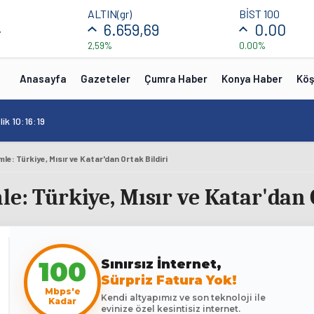
ALTIN(gr)
BİST 100
4
6.659,69
0.00
2,59%
0.00%
Anasayfa
Gazeteler
Çumra Haber
Konya Haber
Köş
ik 10:16:19
le: Türkiye, Mısır ve Katar'dan Ortak Bildiri
le: Türkiye, Mısır ve Katar'dan 
Sınırsız İnternet,
100
Sürpriz Fatura Yok!
Mbps'e
Kendi altyapımız ve son teknoloji ile
Kadar
evinize özel kesintisiz internet.