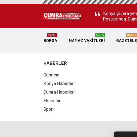
Konya Çumra yerel
Postası'nda. Çumr
CANLI
ANLIK
GÜNL
BORSA
NAMAZ VAKITLERI
GAZETEL
HABERLER
Gündem
Konya Haberleri
Çumra Haberleri
Ekonomi
Spor
Sit