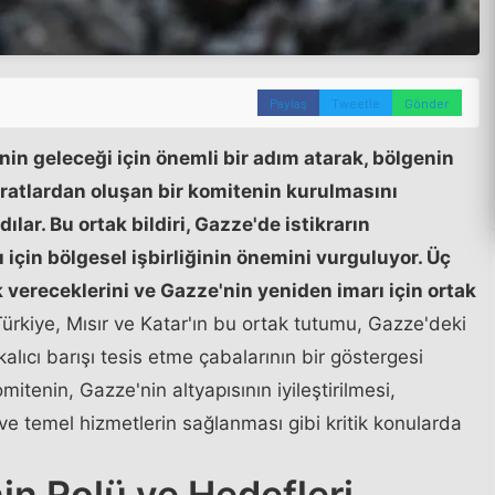
Paylaş
Tweetle
Gönder
'nin geleceği için önemli bir adım atarak, bölgenin
okratlardan oluşan bir komitenin kurulmasını
lar. Bu ortak bildiri, Gazze'de istikrarın
ı için bölgesel işbirliğinin önemini vurguluyor. Üç
 vereceklerini ve Gazze'nin yeniden imarı için ortak
ürkiye, Mısır ve Katar'ın bu ortak tutumu, Gazze'deki
lıcı barışı tesis etme çabalarının bir göstergesi
itenin, Gazze'nin altyapısının iyileştirilmesi,
 temel hizmetlerin sağlanması gibi kritik konularda
n Rolü ve Hedefleri