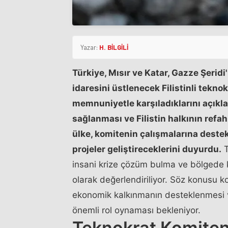
Yazar:
H. BİLGİLİ
Türkiye, Mısır ve Katar, Gazze Şeridi
idaresini üstlenecek Filistinli tekn
memnuniyetle karşıladıklarını açıkladı
sağlanması ve Filistin halkının refah
ülke, komitenin çalışmalarına destek
projeler geliştireceklerini duyurdu.
T
insani krize çözüm bulma ve bölgede ka
olarak değerlendiriliyor. Söz konusu kom
ekonomik kalkınmanın desteklenmesi ve
önemli rol oynaması bekleniyor.
Teknokrat Komiteni