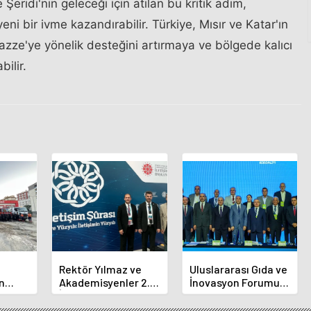
eridi'nin geleceği için atılan bu kritik adım,
eni bir ivme kazandırabilir. Türkiye, Mısır ve Katar'ın
Gazze'ye yönelik desteğini artırmaya ve bölgede kalıcı
ilir.
Rektör Yılmaz ve
Uluslararası Gıda ve
n
Akademisyenler 2.
İnovasyon Forumu
ına
İletişim Şurasında
Selçuklu'da Başladı