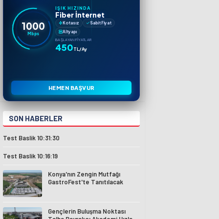
IŞIK HIZINDA
Fiber İnternet
1000
Kotasız
Sabit Fiyat
Altyapı
Mbps
BAŞLAYAN FIYATLAR
450
TL/Ay
HEMEN BAŞVUR
SON HABERLER
Test Baslik 10:31:30
Test Baslik 10:16:19
Konya'nın Zengin Mutfağı
GastroFest'te Tanıtılacak
Gençlerin Buluşma Noktası