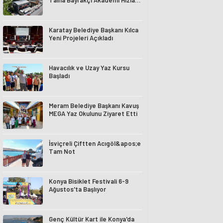
Talha Bayrakçı Akademi Hızla
Yükseliyor
Karatay Belediye Başkanı Kılca
Yeni Projeleri Açıkladı
Havacılık ve Uzay Yaz Kursu
Başladı
Meram Belediye Başkanı Kavuş
MEGA Yaz Okulunu Ziyaret Etti
İsviçreli Çiftten Acıgöl&apos;e
Tam Not
Konya Bisiklet Festivali 6-9
Ağustos'ta Başlıyor
Genç Kültür Kart ile Konya'da