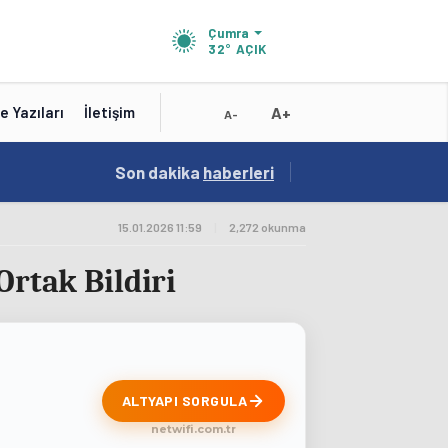
Çumra
32°
AÇIK
A+
e Yazıları
İletişim
A-
19:01
Son dakika
/
haberleri
Konya'nın Zengin Mutfağı GastroFest'te Tanıt
15.01.2026 11:59
|
2,272 okunma
Ortak Bildiri
ALTYAPI SORGULA
netwifi.com.tr