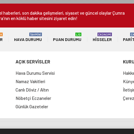
 haberleri, son dakika gelişmeleri, siyaset ve güncel olaylar Çumra
a'nın en köklü haber sitesini ziyaret edin!
ÜK
TAHMİNİ
LİG
EKONOMİ
E
ER
HAVA DURUMU
PUAN DURUMU
HISSELER
PARI
AÇIK SERVİSLER
KUR
Hava Durumu Servisi
Hakkı
Namaz Vakitleri
Künye 
Canlı Döviz / Altın
İletiş
Nöbetçi Eczaneler
Çerez 
Günlük Gazeteler
e Haritası
RSS Kaynağı
Çumra Postası
@cumra_posta