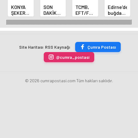
KONYA
SON
TCMB,
Edirne'de
ŞEKER
DAKİKA
EFT/FAST
buğday
YILLIK 7
HABERİ:
işlemleri
ve arpa
BİN 500
Yeni
için
ekim
TON
Merkez
fazla
sezonu
ÇİKOLATALI
Bankası
ücret
sona
ÜRÜN
Başkanı
uygulamasını
erdi
Site Haritası
RSS Kaynağı
Çumra Postası
ÜRETİLECEK
Fatih
kaldırdı
Karahan
@cumra_postasi
oldu
© 2026 cumrapostasi.com Tüm hakları saklıdır.