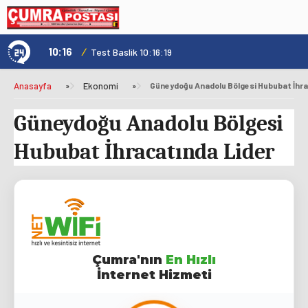
10:16
/
1
Test Baslik 10:16:19
Anasayfa
»
Ekonomi
»
Güneydoğu Anadolu Bölgesi Hububat İhra
Güneydoğu Anadolu Bölgesi
Hububat İhracatında Lider
Çumra'nın
En Hızlı
İnternet Hizmeti