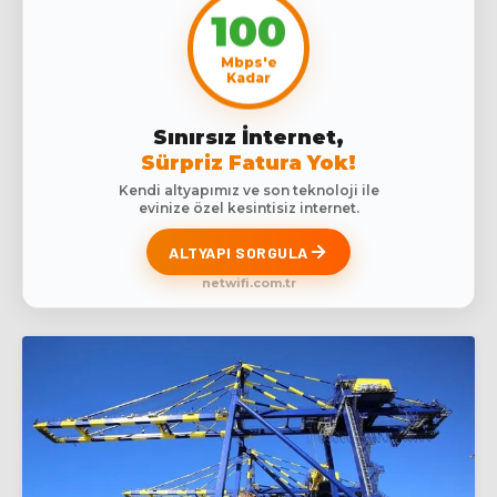
100
Mbps'e
Kadar
Sınırsız İnternet,
Sürpriz Fatura Yok!
Kendi altyapımız ve son teknoloji ile
evinize özel kesintisiz internet.
ALTYAPI SORGULA
netwifi.com.tr