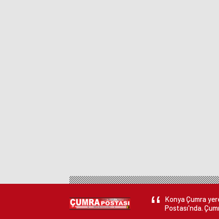
Konya Çumra yerel
Postası'nda. Çumr