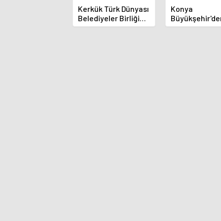
Kerkük Türk Dünyası
Konya
Belediyeler Birliği
Büyükşehir'de
Üyesi Oldu
Alanya Yangın
Destek