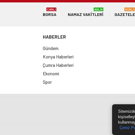
CANLI
ANLIK
GÜNL
BORSA
NAMAZ VAKITLERI
GAZETEL
HABERLER
Gündem
Konya Haberleri
Çumra Haberleri
Ekonomi
Spor
Sit
Sitemizde
kişiselleş
kullanmay
Çerez Po