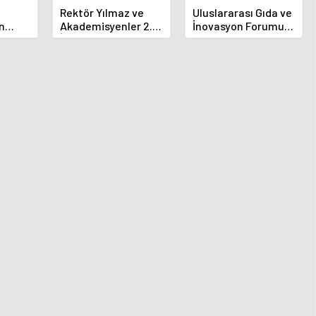
Rektör Yılmaz ve
Uluslararası Gıda ve
n
Akademisyenler 2.
İnovasyon Forumu
ına
İletişim Şurasında
Selçuklu'da Başladı