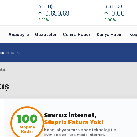
ALTIN(gr)
BİST 100
4
6.659,69
0.00
2,59%
0.00%
Anasayfa
Gazeteler
Çumra Haber
Konya Haber
Köş
ik 10:16:19
akış
ış
100
Sınırsız İnternet,
Sürpriz Fatura Yok!
Mbps'e
Kendi altyapımız ve son teknoloji ile
Kadar
evinize özel kesintisiz internet.