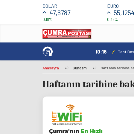
DOLAR
EURO
47,6787
55,125
0,18%
0,32%
10:16
/
Test Basl
Anasayfa
»
Gündem
»
Haftanın tarihine b
Haftanın tarihine bak
Çumra'nın
En Hızlı