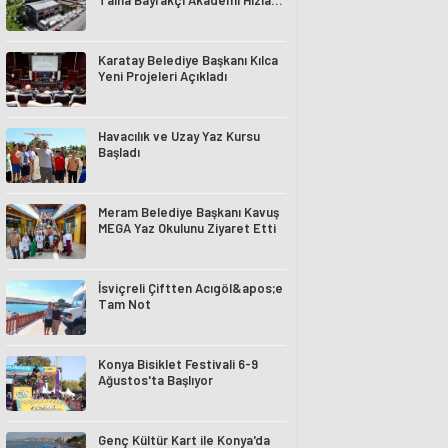
Talha Bayrakçı Akademi Hızla
Yükseliyor
Karatay Belediye Başkanı Kılca
Yeni Projeleri Açıkladı
Havacılık ve Uzay Yaz Kursu
Başladı
Meram Belediye Başkanı Kavuş
MEGA Yaz Okulunu Ziyaret Etti
İsviçreli Çiftten Acıgöl&apos;e
Tam Not
Konya Bisiklet Festivali 6-9
Ağustos'ta Başlıyor
Genç Kültür Kart ile Konya'da