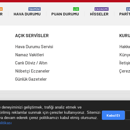
ÜK
TAHMİNİ
LİG
EKONOMİ
E
ER
HAVA DURUMU
PUAN DURUMU
HISSELER
PARI
AÇIK SERVİSLER
KUR
Hava Durumu Servisi
Hakkı
Namaz Vakitleri
Künye 
Canlı Döviz / Altın
İletiş
Nöbetçi Eczaneler
Çerez 
Günlük Gazeteler
e Haritası
RSS Kaynağı
Çumra Postası
@cumra_posta
 deneyiminizi geliştirmek, trafiği analiz etmek ve
tirilmiş reklamlar sunmak için çerezler kullanıyoruz. Sitemizi
Kabul Et
a devam ederek çerez politikamızı kabul etmiş olursunuz.
litikası
© 2026 cumrapostasi.com Tüm hakları saklıdır.