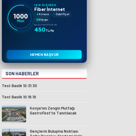
IŞIK HIZINDA
Fiber İnternet
1000
Kotasız
Sabit Fiyat
Altyapı
Mbps
BAŞLAYAN FIYATLAR
450
TL/Ay
HEMEN BAŞVUR
SON HABERLER
Test Baslik 10:31:30
Test Baslik 10:16:19
Konya'nın Zengin Mutfağı
GastroFest'te Tanıtılacak
Gençlerin Buluşma Noktası