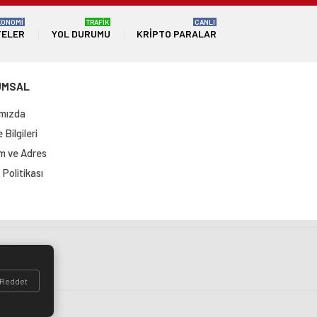
KONOMİ
TRAFİK
CANLI
TELER
YOL DURUMU
KRIPTO PARALAR
UMSAL
mızda
Bilgileri
im ve Adres
Politikası
si
Reddet