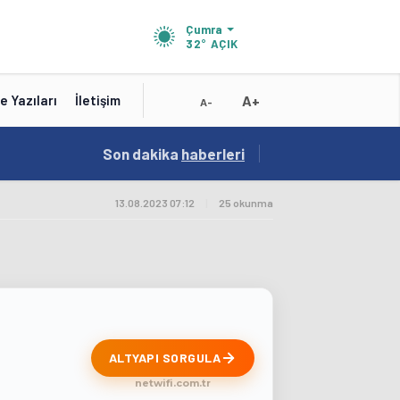
Çumra
32°
AÇIK
A+
e Yazıları
İletişim
A-
19:01
Son dakika
/
haberleri
Konya'nın Zengin Mutfağı GastroFest'te Tanıt
13.08.2023 07:12
|
25 okunma
ALTYAPI SORGULA
netwifi.com.tr