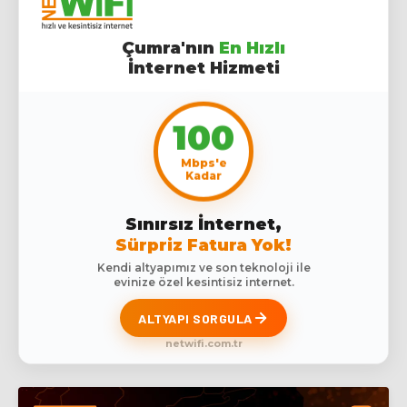
Çumra'nın
En Hızlı
İnternet Hizmeti
100
Mbps'e
Kadar
Sınırsız İnternet,
Sürpriz Fatura Yok!
Kendi altyapımız ve son teknoloji ile
evinize özel kesintisiz internet.
ALTYAPI SORGULA
netwifi.com.tr