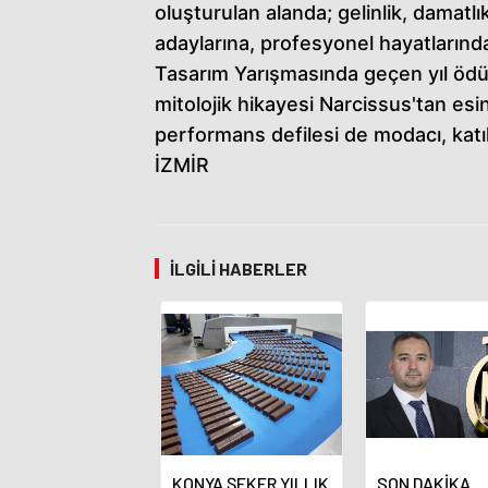
oluşturulan alanda; gelinlik, damatl
adaylarına, profesyonel hayatlarındak
Tasarım Yarışmasında geçen yıl ödü
mitolojik hikayesi Narcissus'tan esi
performans defilesi de modacı, katıl
İZMİR
İLGILI HABERLER
KONYA ŞEKER YILLIK
SON DAKİKA