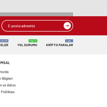
KONOMİ
TRAFİK
CANLI
TELER
YOL DURUMU
KRIPTO PARALAR
UMSAL
mızda
Bilgileri
im ve Adres
Politikası