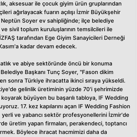
tlık, aksesuar ile çocuk giyim ürün gruplarından
ileri ağırlayacak fuarın açılışı İzmir Büyükşehir
 Neptün Soyer ev sahipliğinde; ilçe belediye
 ve sivil toplum kuruluşlarının temsilcileri ile
ı. İZFAŞ tarafından Ege Giyim Sanayicileri Derneği
 Kasım'a kadar devam edecek.
damatlık ve abiye sektöründe öncü bir konuma
r Belediye Başkanı Tunç Soyer, "Fason dikim
n sonra Türkiye ihracatta ikinci sıraya yükseldi.
rkiye'de gelinlik üretiminin yüzde 70'i şehrimizde
 koyarak büyüyen bu başarılı tabloya, IF Wedding
yuyoruz. 17. kez kapılarını açan IF Wedding Fashion
 yerli ve yabancı sektör profesyonellerini İzmir'de
de üretim yapan firmaları, perakendeci, toptancı
etirmek. Böylece ihracat hacmimizi daha da