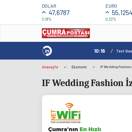
DOLAR
EURO
47,6787
55,125
0,18%
0,32%
10:16
/
Test Basl
Anasayfa
»
Ekonomi
»
IF Wedding Fashion İ
IF Wedding Fashion İzm
Çumra'nın
En Hızlı