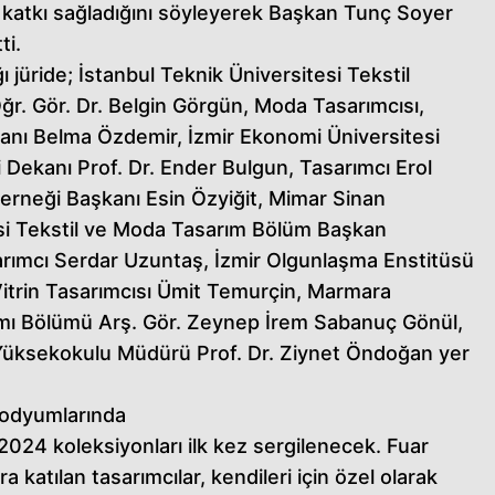
 katkı sağladığını söyleyerek Başkan Tunç Soyer
ti.
ı jüride; İstanbul Teknik Üniversitesi Tekstil
Öğr. Gör. Dr. Belgin Görgün, Moda Tasarımcısı,
anı Belma Özdemir, İzmir Ekonomi Üniversitesi
 Dekanı Prof. Dr. Ender Bulgun, Tasarımcı Erol
erneği Başkanı Esin Özyiğit, Mimar Sinan
esi Tekstil ve Moda Tasarım Bölüm Başkan
sarımcı Serdar Uzuntaş, İzmir Olgunlaşma Enstitüsü
itrin Tasarımcısı Ümit Temurçin, Marmara
ımı Bölümü Arş. Gör. Zeynep İrem Sabanuç Gönül,
Yüksekokulu Müdürü Prof. Dr. Ziynet Öndoğan yer
odyumlarında
2024 koleksiyonları ilk kez sergilenecek. Fuar
 katılan tasarımcılar, kendileri için özel olarak