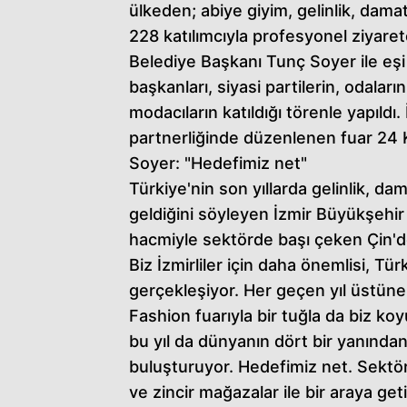
ülkeden; abiye giyim, gelinlik, dama
228 katılımcıyla profesyonel ziyaretç
Belediye Başkanı Tunç Soyer ile eşi
başkanları, siyasi partilerin, odaların
modacıların katıldığı törenle yapıld
partnerliğinde düzenlenen fuar 24
Soyer: "Hedefimiz net"
Türkiye'nin son yıllarda gelinlik, 
geldiğini söyleyen İzmir Büyükşehi
hacmiyle sektörde başı çeken Çin'de
Biz İzmirliler için daha önemlisi, Tü
gerçekleşiyor. Her geçen yıl üstüne
Fashion fuarıyla bir tuğla da biz ko
bu yıl da dünyanın dört bir yanından
buluşturuyor. Hedefimiz net. Sektör
ve zincir mağazalar ile bir araya g