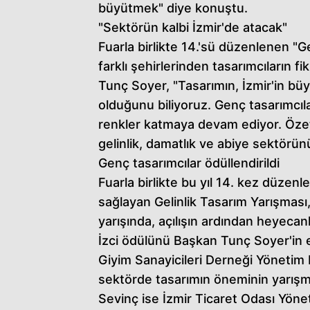
büyütmek" diye konuştu.
"Sektörün kalbi İzmir'de atacak"
Fuarla birlikte 14.'sü düzenlenen "Ge
farklı şehirlerinden tasarımcıların f
Tunç Soyer, "Tasarımın, İzmir'in bü
olduğunu biliyoruz. Genç tasarımcıl
renkler katmaya devam ediyor. Özetl
gelinlik, damatlık ve abiye sektörün
Genç tasarımcılar ödüllendirildi
Fuarla birlikte bu yıl 14. kez düzen
sağlayan Gelinlik Tasarım Yarışması, 
yarışında, açılışın ardından heyecan
İzci ödülünü Başkan Tunç Soyer'in el
Giyim Sanayicileri Derneği Yönetim K
sektörde tasarımın öneminin yarışm
Sevinç ise İzmir Ticaret Odası Yö