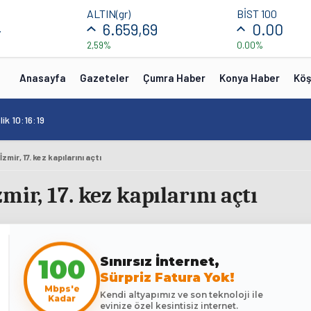
ALTIN(gr)
BİST 100
4
6.659,69
0.00
2,59%
0.00%
Anasayfa
Gazeteler
Çumra Haber
Konya Haber
Köş
ik 10:16:19
zmir, 17. kez kapılarını açtı
ir, 17. kez kapılarını açtı
Sınırsız İnternet,
100
Sürpriz Fatura Yok!
Mbps'e
Kendi altyapımız ve son teknoloji ile
Kadar
evinize özel kesintisiz internet.