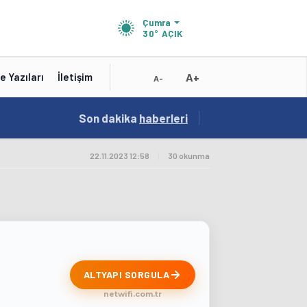
Çumra
30°
AÇIK
A+
e Yazıları
İletişim
A-
15:41
Son dakika
/
haberleri
Test
22.11.2023 12:58
|
30 okunma
ALTYAPI SORGULA
netwifi.com.tr