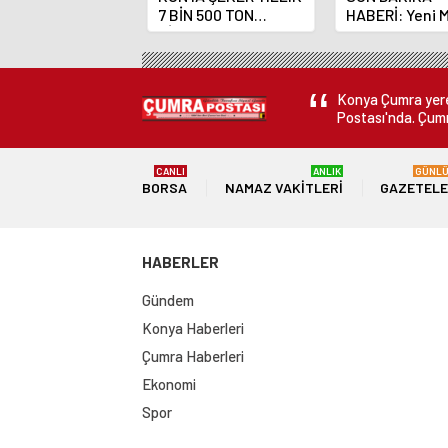
7 BİN 500 TON
HABERİ: Yeni 
ÇİKOLATALI ÜRÜN
Bankası Başka
ÜRETİLECEK
Fatih Karahan
Konya Çumra yerel
Postası'nda. Çumr
CANLI
ANLIK
GÜNL
BORSA
NAMAZ VAKITLERI
GAZETEL
HABERLER
Gündem
Konya Haberleri
Çumra Haberleri
Ekonomi
Spor