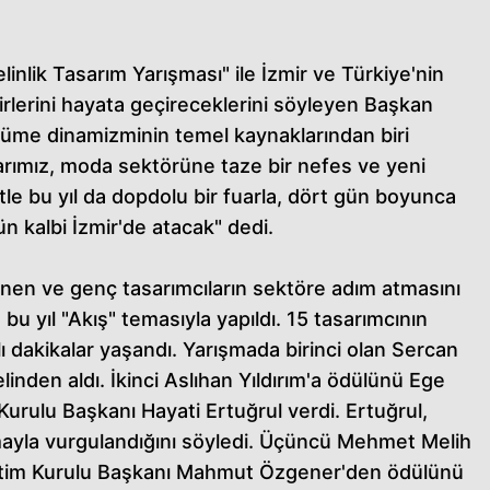
linlik Tasarım Yarışması" ile İzmir ve Türkiye'nin
ikirlerini hayata geçireceklerini söyleyen Başkan
yüme dinamizminin temel kaynaklarından biri
arımız, moda sektörüne taze bir nefes ve yeni
e bu yıl da dopdolu bir fuarla, dört gün boyunca
ün kalbi İzmir'de atacak" dedi.
lenen ve genç tasarımcıların sektöre adım atmasını
bu yıl "Akış" temasıyla yapıldı. 15 tasarımcının
lı dakikalar yaşandı. Yarışmada birinci olan Sercan
inden aldı. İkinci Aslıhan Yıldırım'a ödülünü Ege
urulu Başkanı Hayati Ertuğrul verdi. Ertuğrul,
ayla vurgulandığını söyledi. Üçüncü Mehmet Melih
netim Kurulu Başkanı Mahmut Özgener'den ödülünü