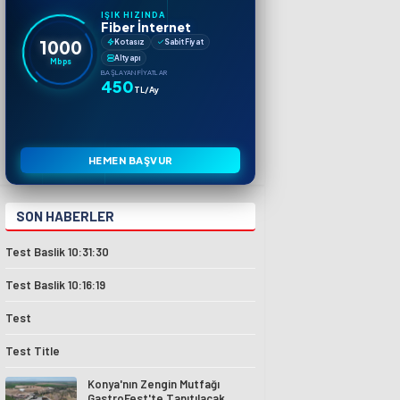
IŞIK HIZINDA
Fiber İnternet
1000
Kotasız
Sabit Fiyat
Altyapı
Mbps
BAŞLAYAN FIYATLAR
450
TL/Ay
HEMEN BAŞVUR
SON HABERLER
Test Baslik 10:31:30
Test Baslik 10:16:19
Test
Test Title
Konya'nın Zengin Mutfağı
GastroFest'te Tanıtılacak