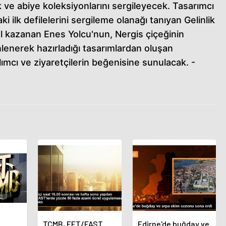
ık ve abiye koleksiyonlarını sergileyecek. Tasarımcı
i ilk defilelerini sergileme olanağı tanıyan Gelinlik
l kazanan Enes Yolcu'nun, Nergis çiçeğinin
nlenerek hazırladığı tasarımlardan oluşan
ımcı ve ziyaretçilerin beğenisine sunulacak. -
TCMB, EFT/FAST
Edirne'de buğday ve