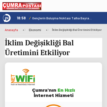
18:58
/
1
Konya'nın Zengin Mutfağı GastroFest'te Tanıtılacak
Gençlerin Buluşma Noktası Talha Bayrakçı Akademi Hızla Yükseliyor
Anasayfa
»
Ekonomi
»
İklim Değişikliği Bal Üretimini Etkiliyor
İklim Değişikliği Bal
Üretimini Etkiliyor
Çumra'nın
En Hızlı
İnternet Hizmeti