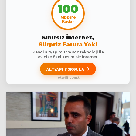
100
Mbps'e
Kadar
Sınırsız İnternet,
Sürpriz Fatura Yok!
Kendi altyapımız ve son teknoloji ile
evinize özel kesintisiz internet.
ALTYAPI SORGULA
netwifi.com.tr