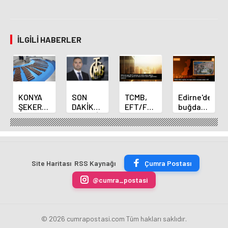
İLGILI HABERLER
KONYA
SON
TCMB,
Edirne'de
ŞEKER
DAKİKA
EFT/FAST
buğday
YILLIK 7
HABERİ:
işlemleri
ve arpa
BİN 500
Yeni
için
ekim
TON
Merkez
fazla
sezonu
ÇİKOLATALI
Bankası
ücret
sona
ÜRÜN
Başkanı
uygulamasını
erdi
Site Haritası
RSS Kaynağı
Çumra Postası
ÜRETİLECEK
Fatih
kaldırdı
Karahan
@cumra_postasi
oldu
© 2026 cumrapostasi.com Tüm hakları saklıdır.