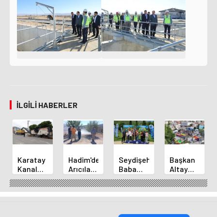
İLGILI HABERLER
Karatay
Hadim'de
Seydişehir
Başkan
Kanal
Arıcılara
Baba
Altay
Caddesi
Orman
Çocuk
Bozkır'da
Yol
Yangınları
Kampı
Vatandaşlarl
Yenileme
Eğitimi
Sona
Buluştu
Çalışmaları
Verildi
Erdi
Sürüyor