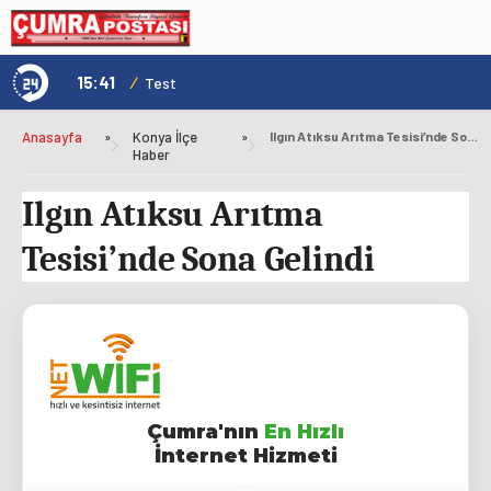
15:41
/
1
Genç Kültür Kart ile Konya'da Üniversite Yaşamı Daha Avantajlı
Test
Anasayfa
»
Konya İlçe
»
Ilgın Atıksu Arıtma Tesisi’nde Sona Gelindi
Haber
Ilgın Atıksu Arıtma
Tesisi’nde Sona Gelindi
Çumra'nın
En Hızlı
İnternet Hizmeti