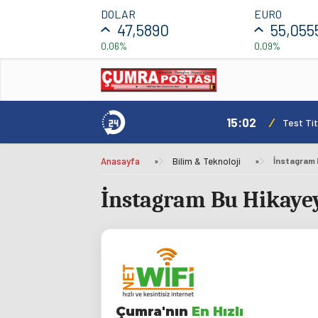
DOLAR
EURO
47,5890
55,055
0,06%
0,09%
15:02
/
Test Tit
Anasayfa
»
Bilim & Teknoloji
»
İnstagram 
İnstagram Bu Hikayey
Çumra'nın
En Hızlı