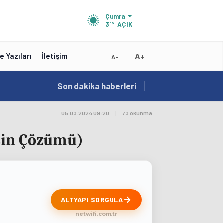
Çumra
31°
AÇIK
A+
e Yazıları
İletişim
A-
19:01
Son dakika
/
haberleri
Konya'nın Zengin Mutfağı GastroFest'te Tanıt
05.03.2024 09:20
|
73 okunma
esin Çözümü)
ALTYAPI SORGULA
netwifi.com.tr