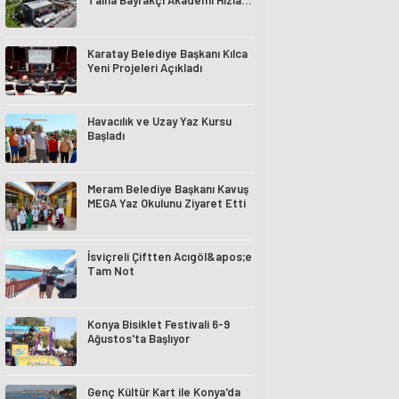
Talha Bayrakçı Akademi Hızla
Yükseliyor
Karatay Belediye Başkanı Kılca
Yeni Projeleri Açıkladı
Havacılık ve Uzay Yaz Kursu
Başladı
Meram Belediye Başkanı Kavuş
MEGA Yaz Okulunu Ziyaret Etti
İsviçreli Çiftten Acıgöl&apos;e
Tam Not
Konya Bisiklet Festivali 6-9
Ağustos'ta Başlıyor
Genç Kültür Kart ile Konya'da