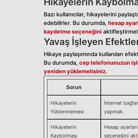
Hikayelerin Kaybolma
Bazı kullanıcılar, hikayelerini payla
edebilirler. Bu durumda,
hesap ayarl
kaydetme seçeneğini
aktifleştirmeli
Yavaş İşleyen Efektle
Hikaye paylaşımında kullanılan efektl
Bu durumda,
cep telefonunuzun işl
yeniden yüklemelisiniz.
Sorun
Hikayelerin
İnternet bağla
Yüklenmemesi
yapmak.
Hikayelerin
Hesap ayarları
Kaybolması
seçeneğini akt