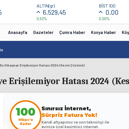
ALTIN(gr)
BİST 100
5
6.529,45
0.00
0,53%
0.00%
Anasayfa
Gazeteler
Çumra Haber
Konya Haber
Köş
le
Bu Hikayeye Erişilemiyor Hatası 2024 (Kesin Çözümü)
e Erişilemiyor Hatası 2024 (K
Sınırsız İnternet,
100
Sürpriz Fatura Yok!
Mbps'e
Kendi altyapımız ve son teknoloji ile
Kadar
evinize özel kesintisiz internet.