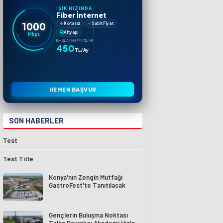
IŞIK HIZINDA
Fiber İnternet
1000
Kotasız
Sabit Fiyat
Altyapı
Mbps
BAŞLAYAN FIYATLAR
450
TL/Ay
HEMEN BAŞVUR
SON HABERLER
Test
Test Title
Konya'nın Zengin Mutfağı
GastroFest'te Tanıtılacak
Gençlerin Buluşma Noktası