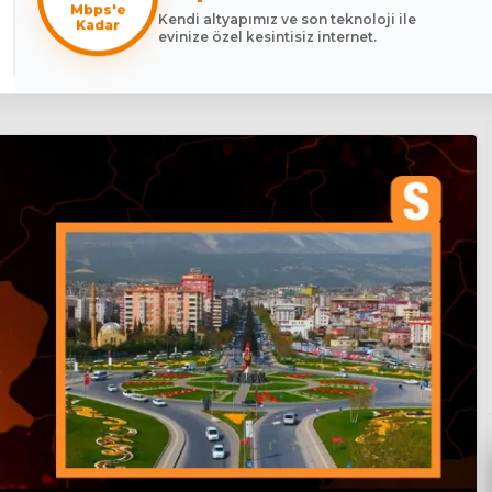
Mbps'e
Kendi altyapımız ve son teknoloji ile
Kadar
evinize özel kesintisiz internet.