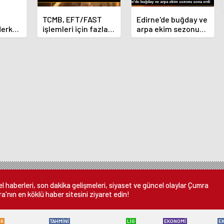
TCMB, EFT/FAST
Edirne'de buğday ve
Merkez
işlemleri için fazla
arpa ekim sezonu
nı
ücret uygulamasını
sona erdi
 oldu
kaldırdı
 haberleri, son dakika gelişmeleri, siyaset ve güncel olaylar Çumra
a'nın en köklü haber sitesini ziyaret edin!
ÜK
TAHMİNİ
LİG
EKONOMİ
E