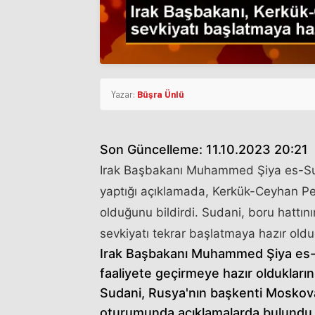
Yazar:
Büşra Ünlü
Son Güncelleme: 11.10.2023 20:21
Irak Başbakanı Muhammed Şiya es-Sud
yaptığı açıklamada, Kerkük-Ceyhan Petr
olduğunu bildirdi. Sudani, boru hattın
sevkiyatı tekrar başlatmaya hazır olduğ
Irak Başbakanı Muhammed Şiya es-S
faaliyete geçirmeye hazır olduklarını 
Sudani, Rusya'nın başkenti Moskova
oturumunda açıklamalarda bulundu