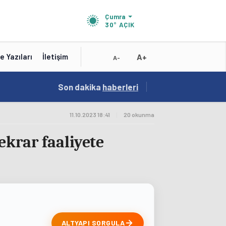
Çumra
30°
AÇIK
A+
e Yazıları
İletişim
A-
15:41
Son dakika
/
haberleri
Test
11.10.2023 18:41
|
20 okunma
ekrar faaliyete
ALTYAPI SORGULA