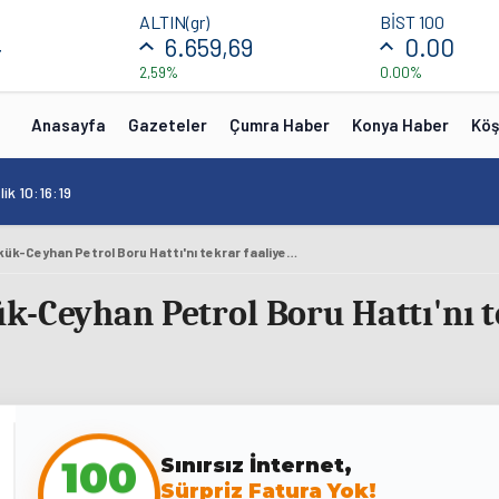
ALTIN(gr)
BİST 100
4
6.659,69
0.00
2,59%
0.00%
Anasayfa
Gazeteler
Çumra Haber
Konya Haber
Köş
ik 10:16:19
Irak Başbakanı Kerkük-Ceyhan Petrol Boru Hattı'nı tekrar faaliyete geçirmeye hazır
-Ceyhan Petrol Boru Hattı'nı t
Sınırsız İnternet,
100
Sürpriz Fatura Yok!