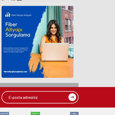
KONOMİ
TRAFİK
CANLI