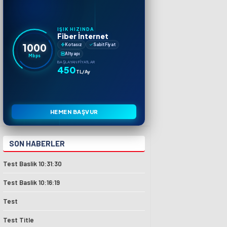
IŞIK HIZINDA
Fiber İnternet
1000
Kotasız
Sabit Fiyat
Altyapı
Mbps
BAŞLAYAN FIYATLAR
450
TL/Ay
HEMEN BAŞVUR
SON HABERLER
Test Baslik 10:31:30
Test Baslik 10:16:19
Test
Test Title