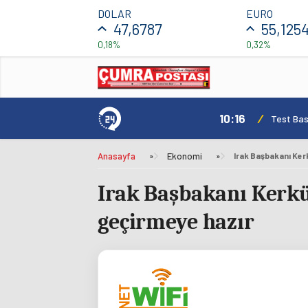
DOLAR
EURO
47,6787
55,125
0,18%
0,32%
10:16
/
Test Basl
Anasayfa
»
Ekonomi
»
Irak Başbakanı Kerkük
geçirmeye hazır