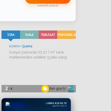
netwifi.com.tr
0850 420 50 75
plusnet.com.tr