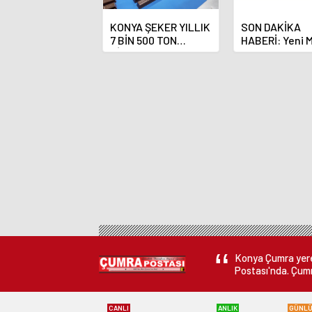
KONYA ŞEKER YILLIK
SON DAKİKA
7 BİN 500 TON
HABERİ: Yeni 
ÇİKOLATALI ÜRÜN
Bankası Başka
ÜRETİLECEK
Fatih Karahan
Konya Çumra yerel
Postası'nda. Çumr
CANLI
ANLIK
GÜNL