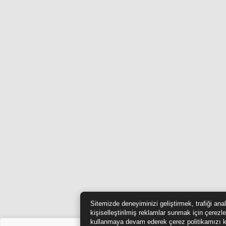
Sitemizde deneyiminizi geliştirmek, trafiği ana
kişiselleştirilmiş reklamlar sunmak için çerezle
kullanmaya devam ederek çerez politikamızı k