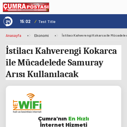
15:02
/
1
Test Title
Anasayfa
»
Ekonomi
»
İstilacı Kahverengi Kokarca
ile Mücadelede Samuray
Arısı Kullanılacak
Çumra'nın
En Hızlı
İnternet Hizmeti