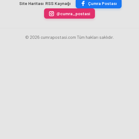
Site Haritası
RSS Kaynağı
Çumra Postası
ÜRETİLECEK
Fatih
kaldırdı
Karahan
@cumra_postasi
oldu
© 2026 cumrapostasi.com Tüm hakları saklıdır.