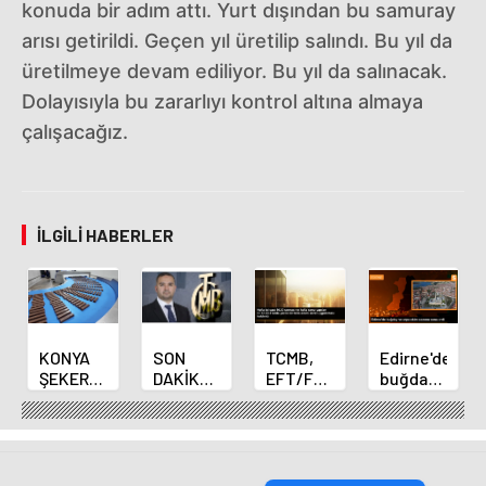
konuda bir adım attı. Yurt dışından bu samuray
arısı getirildi. Geçen yıl üretilip salındı. Bu yıl da
üretilmeye devam ediliyor. Bu yıl da salınacak.
Dolayısıyla bu zararlıyı kontrol altına almaya
çalışacağız.
İLGILI HABERLER
KONYA
SON
TCMB,
Edirne'de
ŞEKER
DAKİKA
EFT/FAST
buğday
YILLIK 7
HABERİ:
işlemleri
ve arpa
BİN 500
Yeni
için
ekim
TON
Merkez
fazla
sezonu
ÇİKOLATALI
Bankası
ücret
sona
ÜRÜN
Başkanı
uygulamasını
erdi