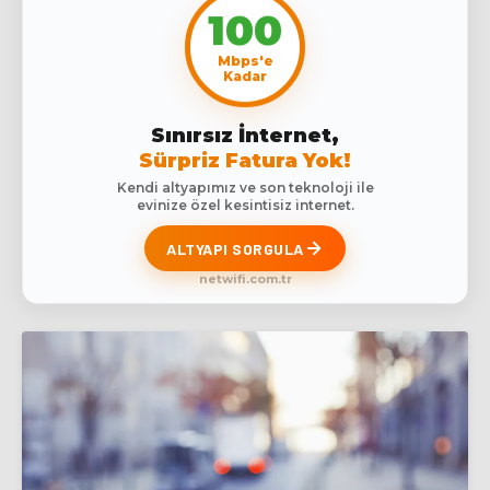
100
Mbps'e
Kadar
Sınırsız İnternet,
Sürpriz Fatura Yok!
Kendi altyapımız ve son teknoloji ile
evinize özel kesintisiz internet.
ALTYAPI SORGULA
netwifi.com.tr