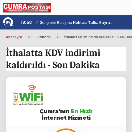
18:58
/
1
Konya'nın Zengin Mutfağı GastroFest'te Tanıtılacak
Gençlerin Buluşma Noktası Talha Bayrakçı Akademi Hızla Yükseliyor
Anasayfa
»
Ekonomi
»
İthalatta KDV indirimi kaldırıldı - Son Dak
İthalatta KDV indirimi
kaldırıldı - Son Dakika
Çumra'nın
En Hızlı
İnternet Hizmeti