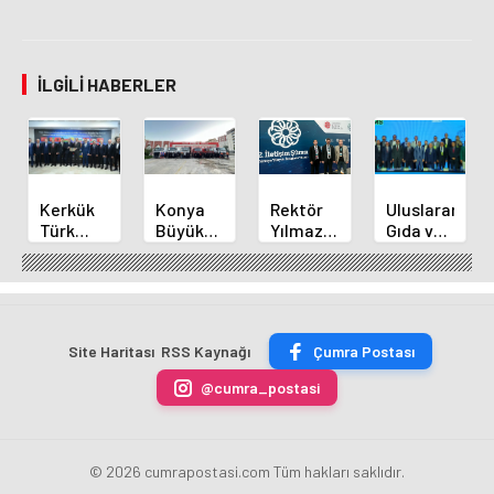
İLGILI HABERLER
Kerkük
Konya
Rektör
Uluslararası
Türk
Büyükşehir'den
Yılmaz
Gıda ve
Dünyası
Alanya
ve
İnovasyon
Belediyeler
Yangınına
Akademisyenler
Forumu
Birliği
Destek
2.
Selçuklu'da
Üyesi
İletişim
Başladı
Oldu
Şurasında
Site Haritası
RSS Kaynağı
Çumra Postası
@cumra_postasi
© 2026 cumrapostasi.com Tüm hakları saklıdır.