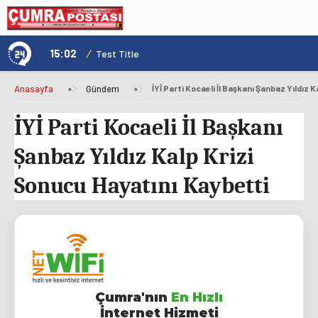
15:02
/
1
Test Title
Anasayfa
»
Gündem
»
İYİ Parti Kocaeli İl Başkanı
Şanbaz Yıldız Kalp Krizi
Sonucu Hayatını Kaybetti
Çumra'nın
En Hızlı
İnternet Hizmeti