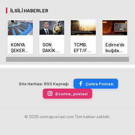
İLGILI HABERLER
KONYA
SON
TCMB,
Edirne'de
ŞEKER
DAKİKA
EFT/FAST
buğday
YILLIK 7
HABERİ:
işlemleri
ve arpa
BİN 500
Yeni
için
ekim
TON
Merkez
fazla
sezonu
ÇİKOLATALI
Bankası
ücret
sona
ÜRÜN
Başkanı
uygulamasını
erdi
Site Haritası
RSS Kaynağı
Çumra Postası
ÜRETİLECEK
Fatih
kaldırdı
Karahan
@cumra_postasi
oldu
© 2026 cumrapostasi.com Tüm hakları saklıdır.