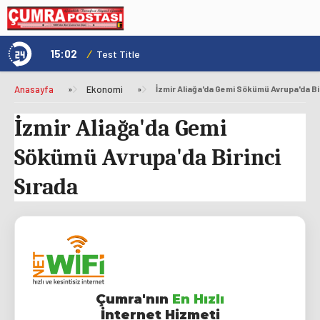
15:02
/
1
Test Title
Anasayfa
»
Ekonomi
»
İzmir Aliağa'da Gemi Sökümü Avrupa'da Bi
İzmir Aliağa'da Gemi
Sökümü Avrupa'da Birinci
Sırada
Çumra'nın
En Hızlı
İnternet Hizmeti