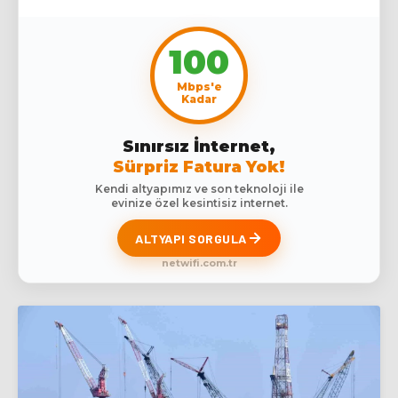
100
Mbps'e
Kadar
Sınırsız İnternet,
Sürpriz Fatura Yok!
Kendi altyapımız ve son teknoloji ile
evinize özel kesintisiz internet.
ALTYAPI SORGULA
netwifi.com.tr