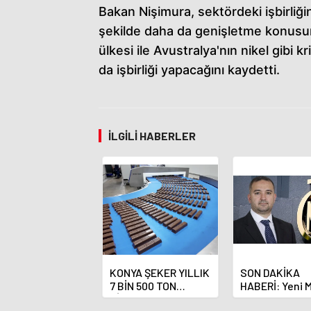
Bakan Nişimura, sektördeki işbirliğ
şekilde daha da genişletme konusunda
ülkesi ile Avustralya'nın nikel gibi k
da işbirliği yapacağını kaydetti.
İLGILI HABERLER
KONYA ŞEKER YILLIK
SON DAKİKA
7 BİN 500 TON
HABERİ: Yeni 
ÇİKOLATALI ÜRÜN
Bankası Başka