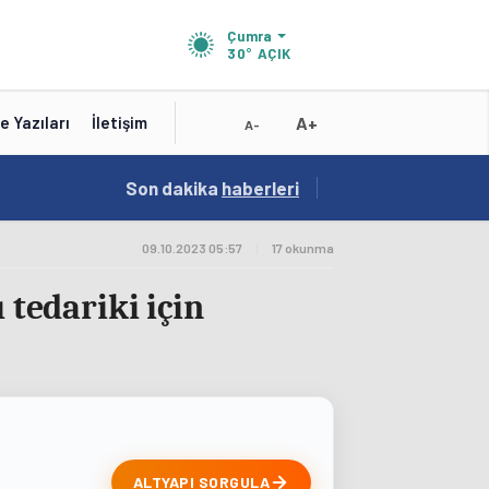
Çumra
30°
AÇIK
A+
e Yazıları
İletişim
A-
15:02
Son dakika
/
haberleri
Test Title
09.10.2023 05:57
|
17 okunma
 tedariki için
ALTYAPI SORGULA