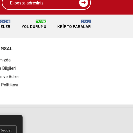
KONOMİ
TRAFİK
CANLI
TELER
YOL DURUMU
KRIPTO PARALAR
UMSAL
mızda
Bilgileri
im ve Adres
Politikası
si
Reddet