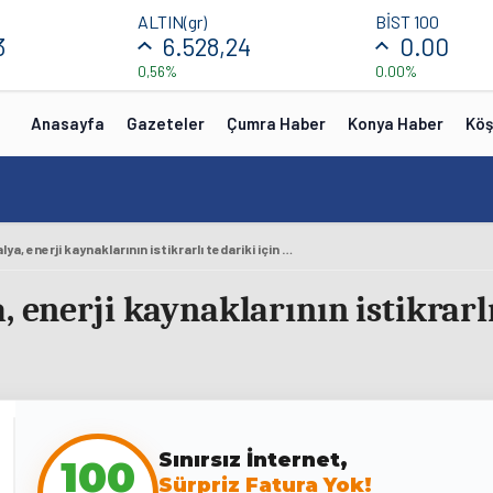
ALTIN(gr)
BİST 100
3
6.528,24
0.00
0,56%
0.00%
Anasayfa
Gazeteler
Çumra Haber
Konya Haber
Köş
Japonya ve Avustralya, enerji kaynaklarının istikrarlı tedariki için anlaşmaya vardı
 enerji kaynaklarının istikrarlı
100
Sınırsız İnternet,
Sürpriz Fatura Yok!