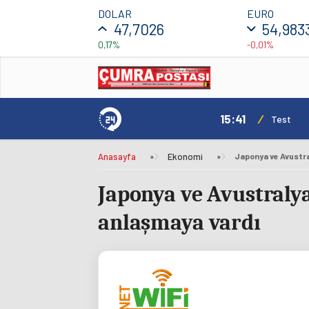
DOLAR
EURO
47,7026
54,983
0,17%
-0,01%
15:41
/
mı Daha Avantajlı
Test
Anasayfa
»
Ekonomi
»
Japonya ve Avustralya,
anlaşmaya vardı