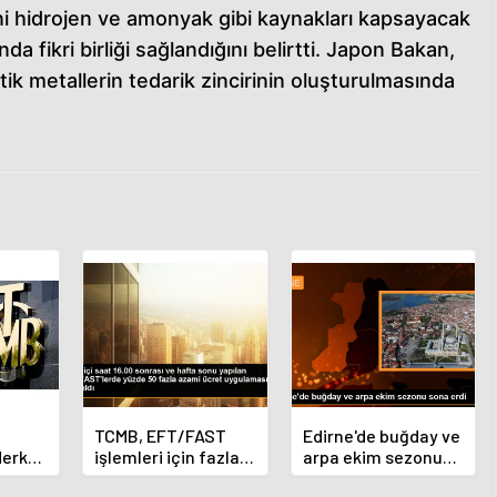
ini hidrojen ve amonyak gibi kaynakları kapsayacak
 fikri birliği sağlandığını belirtti. Japon Bakan,
ritik metallerin tedarik zincirinin oluşturulmasında
TCMB, EFT/FAST
Edirne'de buğday ve
Merkez
işlemleri için fazla
arpa ekim sezonu
nı
ücret uygulamasını
sona erdi