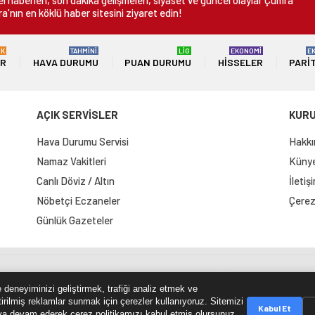
 haberleri, son dakika gelişmeleri, siyaset ve güncel olaylar Çumra
a'nın en köklü haber sitesini ziyaret edin!
ÜK
TAHMİNİ
LİG
EKONOMİ
E
ER
HAVA DURUMU
PUAN DURUMU
HISSELER
PARI
AÇIK SERVİSLER
KUR
Hava Durumu Servisi
Hakkı
Namaz Vakitleri
Künye 
Canlı Döviz / Altın
İletiş
Nöbetçi Eczaneler
Çerez 
Günlük Gazeteler
e Haritası
RSS Kaynağı
Çumra Postası
@cumra_posta
 deneyiminizi geliştirmek, trafiği analiz etmek ve
tirilmiş reklamlar sunmak için çerezler kullanıyoruz. Sitemizi
Kabul Et
a devam ederek çerez politikamızı kabul etmiş olursunuz.