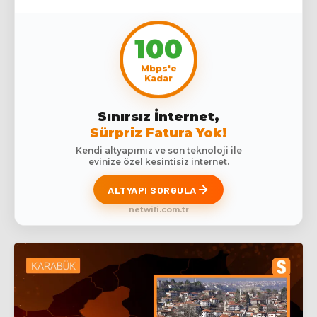
100
Mbps'e
Kadar
Sınırsız İnternet,
Sürpriz Fatura Yok!
Kendi altyapımız ve son teknoloji ile
evinize özel kesintisiz internet.
ALTYAPI SORGULA
netwifi.com.tr