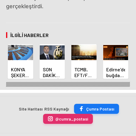
gerçekleştirdi.
İLGILI HABERLER
KONYA
SON
TCMB,
Edirne'de
ŞEKER
DAKİKA
EFT/FAST
buğday
YILLIK 7
HABERİ:
işlemleri
ve arpa
BİN 500
Yeni
için
ekim
TON
Merkez
fazla
sezonu
ÇİKOLATALI
Bankası
ücret
sona
ÜRÜN
Başkanı
uygulamasını
erdi
Site Haritası
RSS Kaynağı
Çumra Postası
ÜRETİLECEK
Fatih
kaldırdı
Karahan
@cumra_postasi
oldu