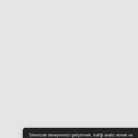
Sitemizde deneyiminizi geliştirmek, trafiği analiz etmek ve