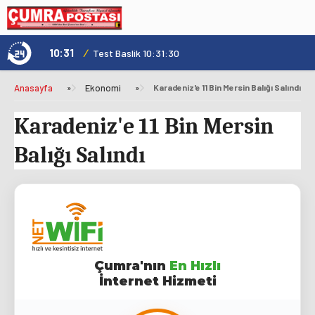
10:31
/
1
Genç Kültür Kart ile Konya'da Üniversite Yaşamı Daha Avantajlı
Test Baslik 10:31:30
Anasayfa
»
Ekonomi
»
Karadeniz'e 11 Bin Mersin Balığı Salındı
Karadeniz'e 11 Bin Mersin
Balığı Salındı
Çumra'nın
En Hızlı
İnternet Hizmeti