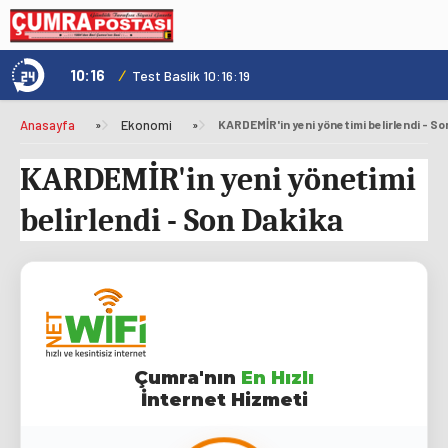
10:16
/
1
Test Baslik 10:16:19
Anasayfa
»
Ekonomi
»
KARDEMİR'in yeni yönetimi belirlendi - S
KARDEMİR'in yeni yönetimi
belirlendi - Son Dakika
Çumra'nın
En Hızlı
İnternet Hizmeti