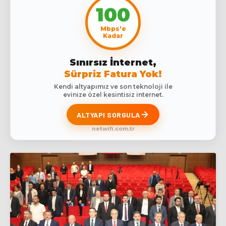
100
Mbps'e
Kadar
Sınırsız İnternet,
Sürpriz Fatura Yok!
Kendi altyapımız ve son teknoloji ile
evinize özel kesintisiz internet.
ALTYAPI SORGULA
netwifi.com.tr