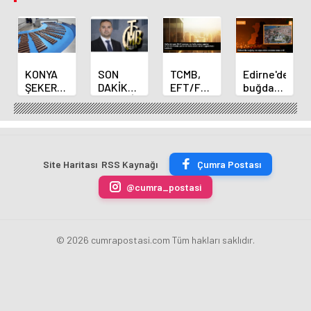
KONYA
SON
TCMB,
Edirne'de
ŞEKER
DAKİKA
EFT/FAST
buğday
YILLIK 7
HABERİ:
işlemleri
ve arpa
BİN 500
Yeni
için
ekim
TON
Merkez
fazla
sezonu
ÇİKOLATALI
Bankası
ücret
sona
ÜRÜN
Başkanı
uygulamasını
erdi
Site Haritası
RSS Kaynağı
Çumra Postası
ÜRETİLECEK
Fatih
kaldırdı
Karahan
@cumra_postasi
oldu
© 2026 cumrapostasi.com Tüm hakları saklıdır.