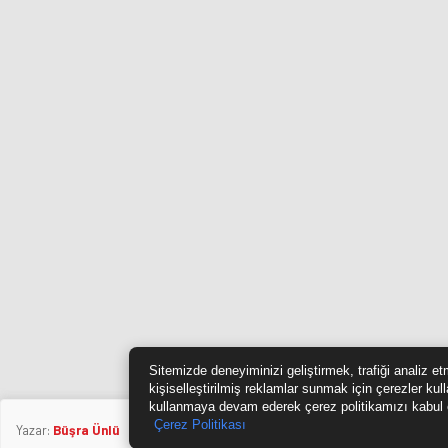
Sitemizde deneyiminizi geliştirmek, trafiği analiz e
kişiselleştirilmiş reklamlar sunmak için çerezler kul
kullanmaya devam ederek çerez politikamızı kabul 
Çerez Politikası
Yazar:
Büşra Ünlü