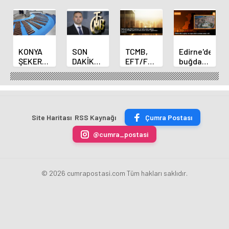
KONYA
SON
TCMB,
Edirne'de
ŞEKER
DAKİKA
EFT/FAST
buğday
YILLIK 7
HABERİ:
işlemleri
ve arpa
BİN 500
Yeni
için
ekim
TON
Merkez
fazla
sezonu
ÇİKOLATALI
Bankası
ücret
sona
ÜRÜN
Başkanı
uygulamasını
erdi
Site Haritası
RSS Kaynağı
Çumra Postası
ÜRETİLECEK
Fatih
kaldırdı
Karahan
@cumra_postasi
oldu
© 2026 cumrapostasi.com Tüm hakları saklıdır.