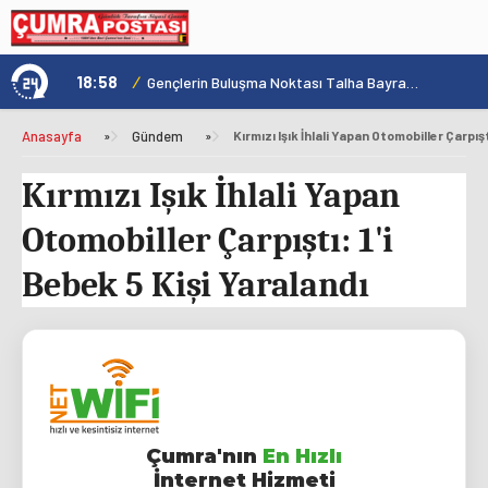
18:58
/
1
Konya'nın Zengin Mutfağı GastroFest'te Tanıtılacak
Gençlerin Buluşma Noktası Talha Bayrakçı Akademi Hızla Yükseliyor
Anasayfa
»
Gündem
»
Kırmızı Işık İhlali Yapan Otomobiller Çarpışt
Kırmızı Işık İhlali Yapan
Otomobiller Çarpıştı: 1'i
Bebek 5 Kişi Yaralandı
Çumra'nın
En Hızlı
İnternet Hizmeti