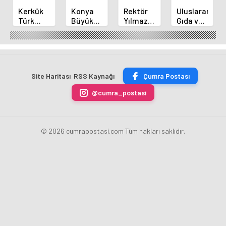
Kerkük
Konya
Rektör
Uluslararası
Türk
Büyükşehir'den
Yılmaz
Gıda ve
Dünyası
Alanya
ve
İnovasyon
Belediyeler
Yangınına
Akademisyenler
Forumu
Birliği
Destek
2.
Selçuklu'da
Üyesi
İletişim
Başladı
Oldu
Şurasında
Site Haritası
RSS Kaynağı
Çumra Postası
@cumra_postasi
© 2026 cumrapostasi.com Tüm hakları saklıdır.