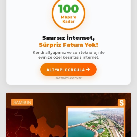
100
Mbps'e
Kadar
Sınırsız İnternet,
Sürpriz Fatura Yok!
Kendi altyapımız ve son teknoloji ile
evinize özel kesintisiz internet.
ALTYAPI SORGULA
netwifi.com.tr