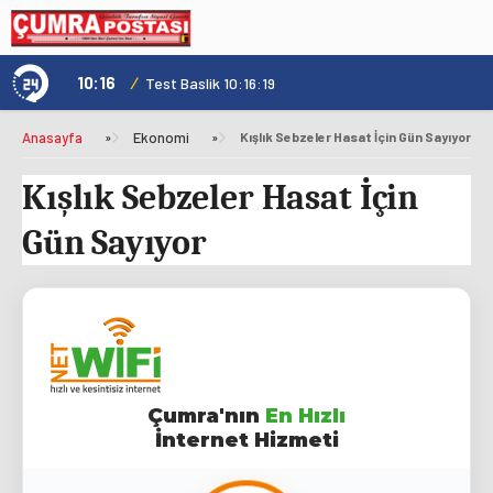
10:16
/
1
Test Baslik 10:16:19
Anasayfa
»
Ekonomi
»
Kışlık Sebzeler Hasat İçin Gün Sayıyor
Kışlık Sebzeler Hasat İçin
Gün Sayıyor
Çumra'nın
En Hızlı
İnternet Hizmeti