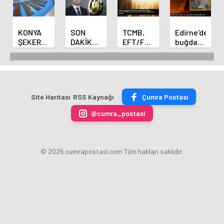
KONYA
SON
TCMB,
Edirne'de
ŞEKER
DAKİKA
EFT/FAST
buğday
YILLIK 7
HABERİ:
işlemleri
ve arpa
BİN 500
Yeni
için
ekim
TON
Merkez
fazla
sezonu
ÇİKOLATALI
Bankası
ücret
sona
ÜRÜN
Başkanı
uygulamasını
erdi
Site Haritası
RSS Kaynağı
Çumra Postası
ÜRETİLECEK
Fatih
kaldırdı
Karahan
@cumra_postasi
oldu
© 2026 cumrapostasi.com Tüm hakları saklıdır.