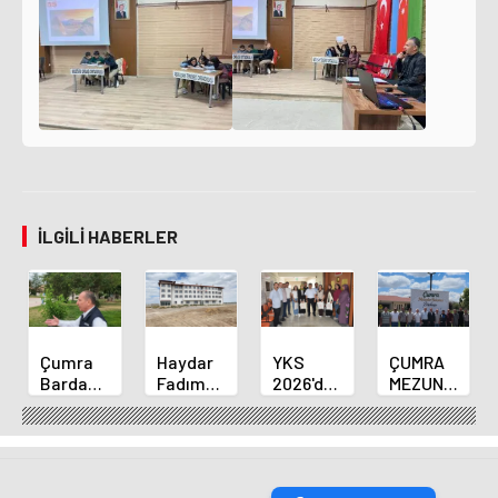
İLGILI HABERLER
Çumra
Haydar
YKS
ÇUMRA
Bardakçı
Fadım
2026'da
MEZUNLAR
Parkında
Kocaer
Derece
BULUŞMASINI
Yürüyüş
Fen
Alan
İKİNCİ
Yolu İçin
Lisesi
Öğrenciler
HAFTASINDA
Çalışmalar
Pansiyonunda
Çumra
MEZUNLAR
Sürüyor
Sona
İlçe Milli
BİR