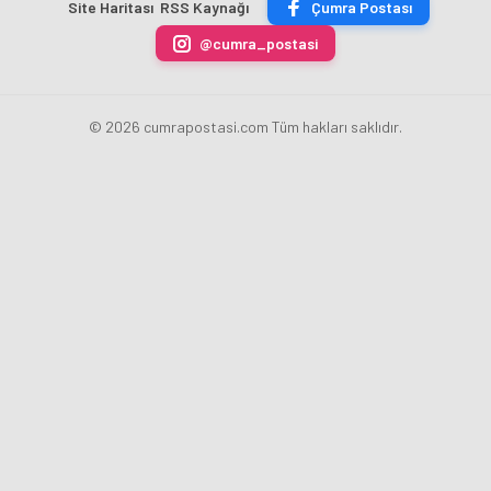
Site Haritası
RSS Kaynağı
Çumra Postası
Gelindi
Eğitim
ARAYA
Müdürünü
GELDİ
@cumra_postasi
Ziyaret
Etti
© 2026 cumrapostasi.com Tüm hakları saklıdır.