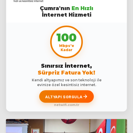
Çumra'nın
En Hızlı
İnternet Hizmeti
100
Mbps'e
Kadar
Sınırsız İnternet,
Sürpriz Fatura Yok!
Kendi altyapımız ve son teknoloji ile
evinize özel kesintisiz internet.
ALTYAPI SORGULA
netwifi.com.tr