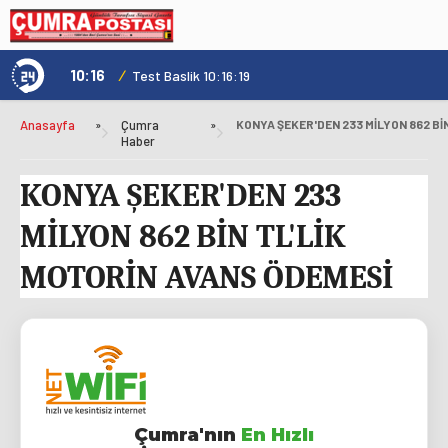
10:16
/
1
Test Baslik 10:16:19
Anasayfa
»
Çumra
»
Haber
KONYA ŞEKER'DEN 233
MİLYON 862 BİN TL'LİK
MOTORİN AVANS ÖDEMESİ
Çumra'nın
En Hızlı